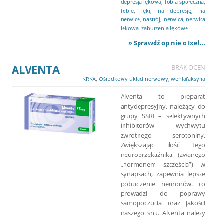
depresja lękowa
,
fobia społeczna
,
fobie
,
lęki
,
na depresję
,
na
nerwicę
,
nastrój
,
nerwica
,
nerwica
lękowa
,
zaburzenia lękowe
» Sprawdź opinie o Ixel...
ALVENTA
BRAK OCEN
KRKA
,
Ośrodkowy układ nerwowy
,
wenlafaksyna
Alventa to preparat
antydepresyjny, należący do
grupy SSRI – selektywnych
inhibitorów wychwytu
zwrotnego serotoniny.
Zwiększając ilość tego
neuroprzekaźnika (zwanego
„hormonem szczęścia”) w
synapsach, zapewnia lepsze
pobudzenie neuronów, co
prowadzi do poprawy
samopoczucia oraz jakości
naszego snu. Alventa należy