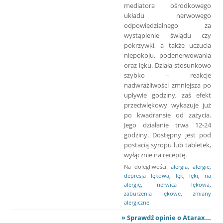
mediatora ośrodkowego
układu nerwowego
odpowiedzialnego za
wystąpienie świądu czy
pokrzywki, a także uczucia
niepokoju, podenerwowania
oraz lęku. Działa stosunkowo
szybko – reakcje
nadwrażliwości zmniejsza po
upływie godziny, zaś efekt
przeciwlękowy wykazuje już
po kwadransie od zażycia.
Jego działanie trwa 12-24
godziny. Dostępny jest pod
postacią syropu lub tabletek,
wyłącznie na receptę.
Na dolegliwości:
alergia
,
alergie
,
depresja lękowa
,
lęk
,
lęki
,
na
alergię
,
nerwica lękowa
,
zaburzenia lękowe
,
zmiany
alergiczne
» Sprawdź opinie o Atarax...