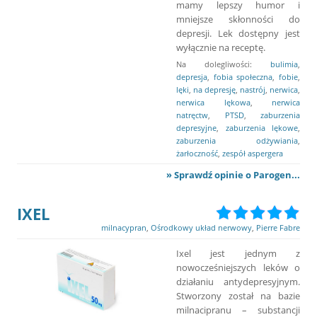
mamy lepszy humor i
mniejsze skłonności do
depresji. Lek dostępny jest
wyłącznie na receptę.
Na dolegliwości:
bulimia
,
depresja
,
fobia społeczna
,
fobie
,
lęki
,
na depresję
,
nastrój
,
nerwica
,
nerwica lękowa
,
nerwica
natręctw
,
PTSD
,
zaburzenia
depresyjne
,
zaburzenia lękowe
,
zaburzenia odżywiania
,
żarłoczność
,
zespół aspergera
» Sprawdź opinie o Parogen...
IXEL
milnacypran
,
Ośrodkowy układ nerwowy
,
Pierre Fabre
Ixel jest jednym z
nowocześniejszych leków o
działaniu antydepresyjnym.
Stworzony został na bazie
milnacipranu – substancji