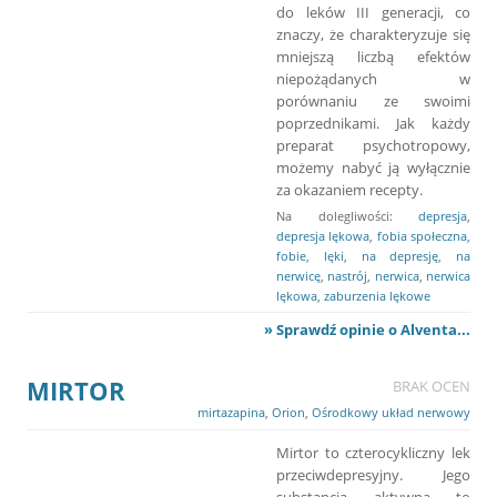
do leków III generacji, co
znaczy, że charakteryzuje się
mniejszą liczbą efektów
niepożądanych w
porównaniu ze swoimi
poprzednikami. Jak każdy
preparat psychotropowy,
możemy nabyć ją wyłącznie
za okazaniem recepty.
Na dolegliwości:
depresja
,
depresja lękowa
,
fobia społeczna
,
fobie
,
lęki
,
na depresję
,
na
nerwicę
,
nastrój
,
nerwica
,
nerwica
lękowa
,
zaburzenia lękowe
» Sprawdź opinie o Alventa...
MIRTOR
BRAK OCEN
mirtazapina
,
Orion
,
Ośrodkowy układ nerwowy
Mirtor to czterocykliczny lek
przeciwdepresyjny. Jego
substancja aktywna to