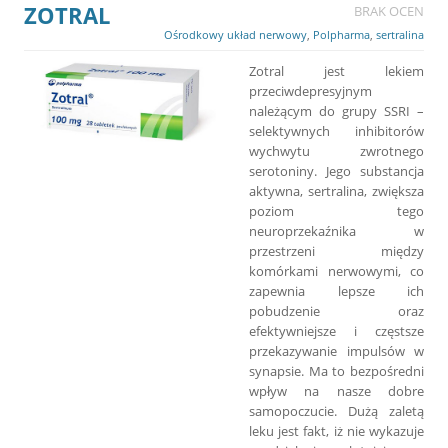
ZOTRAL
BRAK OCEN
Ośrodkowy układ nerwowy
,
Polpharma
,
sertralina
Zotral jest lekiem
przeciwdepresyjnym
należącym do grupy SSRI –
selektywnych inhibitorów
wychwytu zwrotnego
serotoniny. Jego substancja
aktywna, sertralina, zwiększa
poziom tego
neuroprzekaźnika w
przestrzeni między
komórkami nerwowymi, co
zapewnia lepsze ich
pobudzenie oraz
efektywniejsze i częstsze
przekazywanie impulsów w
synapsie. Ma to bezpośredni
wpływ na nasze dobre
samopoczucie. Dużą zaletą
leku jest fakt, iż nie wykazuje