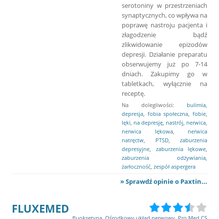
serotoniny w przestrzeniach
synaptycznych, co wpływa na
poprawę nastroju pacjenta i
złagodzenie bądź
zlikwidowanie epizodów
depresji. Działanie preparatu
obserwujemy już po 7-14
dniach. Zakupimy go w
tabletkach, wyłącznie na
receptę.
Na dolegliwości:
bulimia
,
depresja
,
fobia społeczna
,
fobie
,
lęki
,
na depresję
,
nastrój
,
nerwica
,
nerwica lękowa
,
nerwica
natręctw
,
PTSD
,
zaburzenia
depresyjne
,
zaburzenia lękowe
,
zaburzenia odżywiania
,
żarłoczność
,
zespół aspergera
» Sprawdź opinie o Paxtin...
FLUXEMED
fluoksetyna
,
Ośrodkowy układ nerwowy
,
Pro.Med.CS