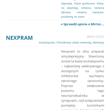
depresja
,
fobia społeczna
,
fobie
,
na depresję
,
nerwica
,
nerwica
lękowa
,
nerwica natręctw
,
problemy ze snem
» Sprawdź opinie o Mirtor...
NEXPRAM
BRAK OCEN
escitalopram
,
Ośrodkowy układ nerwowy
,
Ranbaxy
Nexpram to silny preparat
antydepresyjny. Stworzony
został na bazie escitalopramu
– najbardziej selektywnego z
dostępnych na rynku
inhibitorów wychwytu
zwrotnego serotoniny.
Poprzez zwiększenie
poziomu tego
neuroprzekaźnika w
synapsach, czyli połączeniach
pomiędzy komórkami