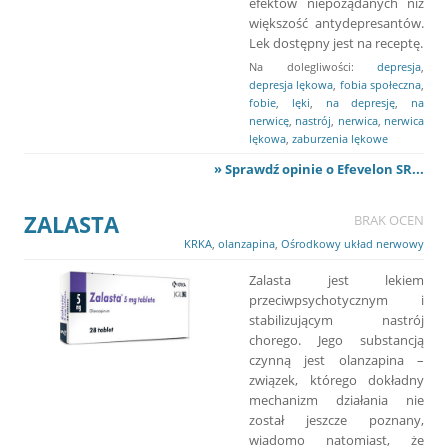
efektów niepożądanych niż
większość antydepresantów.
Lek dostępny jest na receptę.
Na dolegliwości:
depresja
,
depresja lękowa
,
fobia społeczna
,
fobie
,
lęki
,
na depresję
,
na
nerwicę
,
nastrój
,
nerwica
,
nerwica
lękowa
,
zaburzenia lękowe
» Sprawdź opinie o Efevelon SR...
ZALASTA
BRAK OCEN
KRKA
,
olanzapina
,
Ośrodkowy układ nerwowy
Zalasta jest lekiem
przeciwpsychotycznym i
stabilizującym nastrój
chorego. Jego substancją
czynną jest olanzapina –
związek, którego dokładny
mechanizm działania nie
został jeszcze poznany,
wiadomo natomiast, że