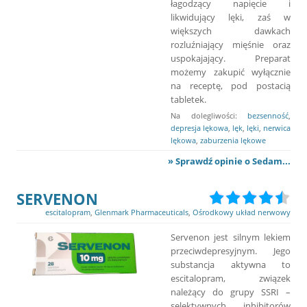
łagodzący napięcie i
likwidujący lęki, zaś w
większych dawkach
rozluźniający mięśnie oraz
uspokajający. Preparat
możemy zakupić wyłącznie
na receptę, pod postacią
tabletek.
Na dolegliwości:
bezsenność
,
depresja lękowa
,
lęk
,
lęki
,
nerwica
lękowa
,
zaburzenia lękowe
» Sprawdź opinie o Sedam...
SERVENON
escitalopram
,
Glenmark Pharmaceuticals
,
Ośrodkowy układ nerwowy
Servenon jest silnym lekiem
przeciwdepresyjnym. Jego
substancja aktywna to
escitalopram, związek
należący do grupy SSRI –
selektywnych inhibitorów