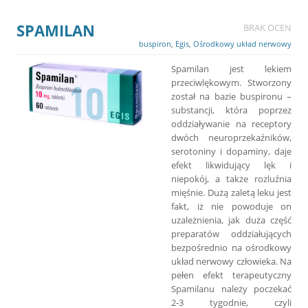
SPAMILAN
BRAK OCEN
buspiron
,
Egis
,
Ośrodkowy układ nerwowy
Spamilan jest lekiem
przeciwlękowym. Stworzony
został na bazie buspironu –
substancji, która poprzez
oddziaływanie na receptory
dwóch neuroprzekaźników,
serotoniny i dopaminy, daje
efekt likwidujący lęk i
niepokój, a także rozluźnia
mięśnie. Dużą zaletą leku jest
fakt, iż nie powoduje on
uzależnienia, jak duża część
preparatów oddziałujących
bezpośrednio na ośrodkowy
układ nerwowy człowieka. Na
pełen efekt terapeutyczny
Spamilanu należy poczekać
2-3 tygodnie, czyli