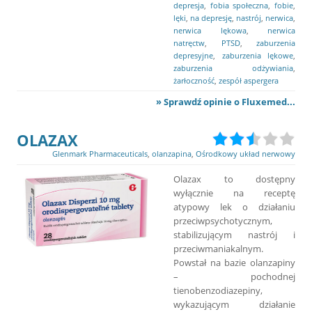
depresja
,
fobia społeczna
,
fobie
,
lęki
,
na depresję
,
nastrój
,
nerwica
,
nerwica lękowa
,
nerwica
natręctw
,
PTSD
,
zaburzenia
depresyjne
,
zaburzenia lękowe
,
zaburzenia odżywiania
,
żarłoczność
,
zespół aspergera
» Sprawdź opinie o Fluxemed...
OLAZAX
Glenmark Pharmaceuticals
,
olanzapina
,
Ośrodkowy układ nerwowy
Olazax to dostępny
wyłącznie na receptę
atypowy lek o działaniu
przeciwpsychotycznym,
stabilizującym nastrój i
przeciwmaniakalnym.
Powstał na bazie olanzapiny
– pochodnej
tienobenzodiazepiny,
wykazującym działanie