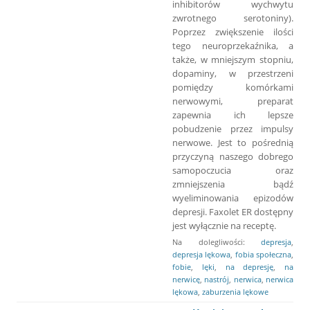
inhibitorów wychwytu
zwrotnego serotoniny).
Poprzez zwiększenie ilości
tego neuroprzekaźnika, a
także, w mniejszym stopniu,
dopaminy, w przestrzeni
pomiędzy komórkami
nerwowymi, preparat
zapewnia ich lepsze
pobudzenie przez impulsy
nerwowe. Jest to pośrednią
przyczyną naszego dobrego
samopoczucia oraz
zmniejszenia bądź
wyeliminowania epizodów
depresji. Faxolet ER dostępny
jest wyłącznie na receptę.
Na dolegliwości:
depresja
,
depresja lękowa
,
fobia społeczna
,
fobie
,
lęki
,
na depresję
,
na
nerwicę
,
nastrój
,
nerwica
,
nerwica
lękowa
,
zaburzenia lękowe