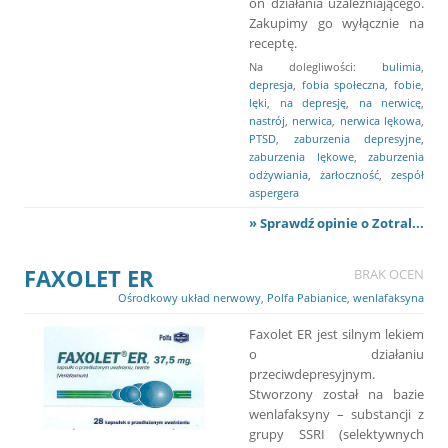
on działania uzależniającego.
Zakupimy go wyłącznie na
receptę.
Na dolegliwości:
bulimia
,
depresja
,
fobia społeczna
,
fobie
,
lęki
,
na depresję
,
na nerwicę
,
nastrój
,
nerwica
,
nerwica lękowa
,
PTSD
,
zaburzenia depresyjne
,
zaburzenia lękowe
,
zaburzenia
odżywiania
,
żarłoczność
,
zespół
aspergera
» Sprawdź opinie o Zotral...
FAXOLET ER
BRAK OCEN
Ośrodkowy układ nerwowy
,
Polfa Pabianice
,
wenlafaksyna
Faxolet ER jest silnym lekiem
o działaniu
przeciwdepresyjnym.
Stworzony został na bazie
wenlafaksyny – substancji z
grupy SSRI (selektywnych