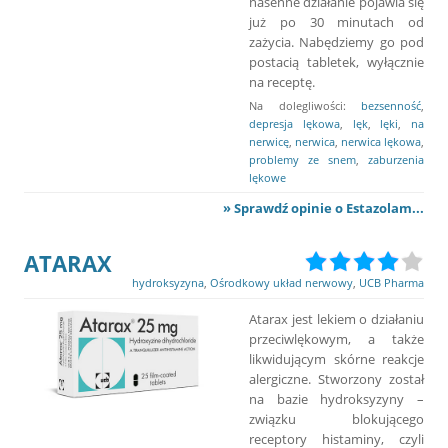
nasenne działanie pojawia się
już po 30 minutach od
zażycia. Nabędziemy go pod
postacią tabletek, wyłącznie
na receptę.
Na dolegliwości:
bezsenność
,
depresja lękowa
,
lęk
,
lęki
,
na
nerwicę
,
nerwica
,
nerwica lękowa
,
problemy ze snem
,
zaburzenia
lękowe
» Sprawdź opinie o Estazolam...
ATARAX
hydroksyzyna
,
Ośrodkowy układ nerwowy
,
UCB Pharma
Atarax jest lekiem o działaniu
przeciwlękowym, a także
likwidującym skórne reakcje
alergiczne. Stworzony został
na bazie hydroksyzyny –
związku blokującego
receptory histaminy, czyli