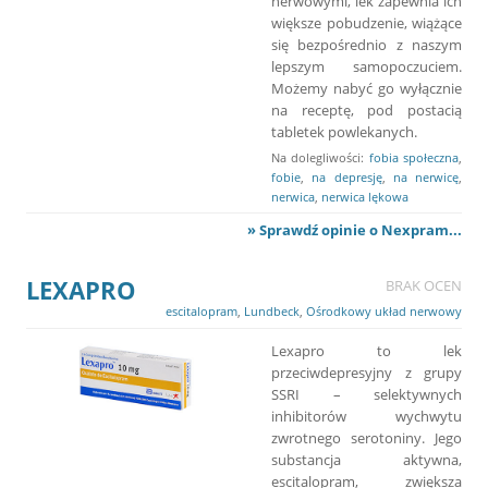
nerwowymi, lek zapewnia ich
większe pobudzenie, wiążące
się bezpośrednio z naszym
lepszym samopoczuciem.
Możemy nabyć go wyłącznie
na receptę, pod postacią
tabletek powlekanych.
Na dolegliwości:
fobia społeczna
,
fobie
,
na depresję
,
na nerwicę
,
nerwica
,
nerwica lękowa
» Sprawdź opinie o Nexpram...
LEXAPRO
BRAK OCEN
escitalopram
,
Lundbeck
,
Ośrodkowy układ nerwowy
Lexapro to lek
przeciwdepresyjny z grupy
SSRI – selektywnych
inhibitorów wychwytu
zwrotnego serotoniny. Jego
substancja aktywna,
escitalopram, zwiększa