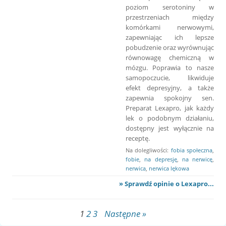
poziom serotoniny w
przestrzeniach między
komórkami nerwowymi,
zapewniając ich lepsze
pobudzenie oraz wyrównując
równowagę chemiczną w
mózgu. Poprawia to nasze
samopoczucie, likwiduje
efekt depresyjny, a także
zapewnia spokojny sen.
Preparat Lexapro, jak każdy
lek o podobnym działaniu,
dostępny jest wyłącznie na
receptę.
Na dolegliwości:
fobia społeczna
,
fobie
,
na depresję
,
na nerwicę
,
nerwica
,
nerwica lękowa
» Sprawdź opinie o Lexapro...
1
2
3
Następne »