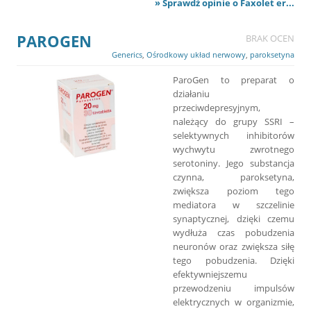
» Sprawdź opinie o Faxolet er...
PAROGEN
BRAK OCEN
Generics
,
Ośrodkowy układ nerwowy
,
paroksetyna
ParoGen to preparat o
działaniu
przeciwdepresyjnym,
należący do grupy SSRI –
selektywnych inhibitorów
wychwytu zwrotnego
serotoniny. Jego substancja
czynna, paroksetyna,
zwiększa poziom tego
mediatora w szczelinie
synaptycznej, dzięki czemu
wydłuża czas pobudzenia
neuronów oraz zwiększa siłę
tego pobudzenia. Dzięki
efektywniejszemu
przewodzeniu impulsów
elektrycznych w organizmie,