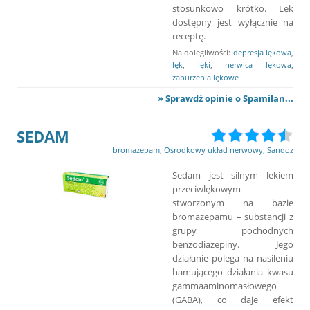
stosunkowo krótko. Lek
dostępny jest wyłącznie na
receptę.
Na dolegliwości:
depresja lękowa
,
lęk
,
lęki
,
nerwica lękowa
,
zaburzenia lękowe
» Sprawdź opinie o Spamilan...
SEDAM
bromazepam
,
Ośrodkowy układ nerwowy
,
Sandoz
Sedam jest silnym lekiem
przeciwlękowym
stworzonym na bazie
bromazepamu – substancji z
grupy pochodnych
benzodiazepiny. Jego
działanie polega na nasileniu
hamującego działania kwasu
gammaaminomasłowego
(GABA), co daje efekt