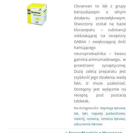
Cloranxen to lek z grupy
benzodiazepin o silnym
działaniu przeciwlękowym.
Stworzony został na bazie
klorazepatu – substancji
oddziałującej na receptory
GABAA i zwiększającej ilość
hamującego
neuroprzekaźnika – kwasu
gamma-aminomasłowego, w
przestrzeni synaptycznej.
Dużą zaletą preparatu jest
szybkość jego działania, wadą
fakt, iż może uzależniać.
Dostępny jest wyłącznie na
receptę, pod postacią
tabletek.
Na dolegliwości:
depresja lękowa
,
lęk
,
lęki
,
napady padaczkowe
,
nastrój
,
nerwica
,
nerwica lękowa
,
zaburzenia lękowe
» Sprawdź opinie o Cloranxen...