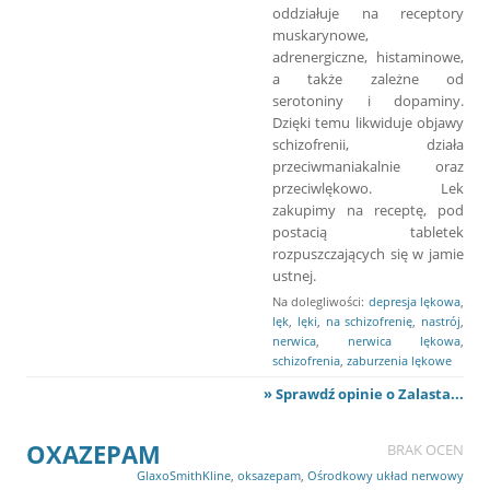
oddziałuje na receptory
muskarynowe,
adrenergiczne, histaminowe,
a także zależne od
serotoniny i dopaminy.
Dzięki temu likwiduje objawy
schizofrenii, działa
przeciwmaniakalnie oraz
przeciwlękowo. Lek
zakupimy na receptę, pod
postacią tabletek
rozpuszczających się w jamie
ustnej.
Na dolegliwości:
depresja lękowa
,
lęk
,
lęki
,
na schizofrenię
,
nastrój
,
nerwica
,
nerwica lękowa
,
schizofrenia
,
zaburzenia lękowe
» Sprawdź opinie o Zalasta...
OXAZEPAM
BRAK OCEN
GlaxoSmithKline
,
oksazepam
,
Ośrodkowy układ nerwowy