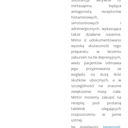
mirtazapina, będąca
antagonistą receptorów
histaminowych,
serotoninowych i
adrenergicznych, wykazująca
także działanie nasenne.
Mimo iż udokumentowano
wysoką skuteczność tego
preparatu w leczeniu
zaburzeń na tle depresyjnym,
wielu pacjentów odmawia
jego przyjmowania ze
względu na dużą ilość
skutków ubocznych, a w
szczególności na znaczne
zwiększenie masy ciała.
Mirtor możemy zakupić na
receptę, pod postacią
tabletek ulegających
rozpuszczeniu w jamie
ustnej.
Na dolegliwości:
bezsenność
,