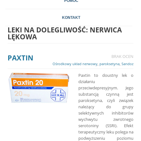
POMOC
KONTAKT
LEKI NA DOLEGLIWOŚĆ:
NERWICA
LĘKOWA
PAXTIN
BRAK OCEN
Ośrodkowy układ nerwowy
,
paroksetyna
,
Sandoz
Paxtin to doustny lek o
działaniu
przeciwdepresyjnym. Jego
substancją czynną jest
paroksetyna, czyli związek
należący do grupy
selektywnych inhibitorów
wychwytu zwrotnego
serotoniny (SSRI). Efekt
terapeutyczny leku polega na
podwyższeniu poziomu