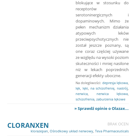
blokujące w stosunku do
receptorów
serotoninergicznych i
dopaminowych. Mimo że
pełen mechanizm działania
atypowych leków
przeciwpsychotycznych nie
został jeszcze poznany, są
one coraz częściej używane
ze względu na wysoki poziom
skuteczności i mniej nasilone
niż w lekach poprzednich
generacji efekty uboczne.
Na dolegliwości:
depresja lękowa
,
lęk
,
lęki
,
na schizofrenię
,
nastrój
,
nerwica
,
nerwica lękowa
,
schizofrenia
,
zaburzenia lękowe
» Sprawdź opinie o Olazax...
CLORANXEN
BRAK OCEN
klorazepan
,
Ośrodkowy układ nerwowy
,
Teva Pharmaceuticals