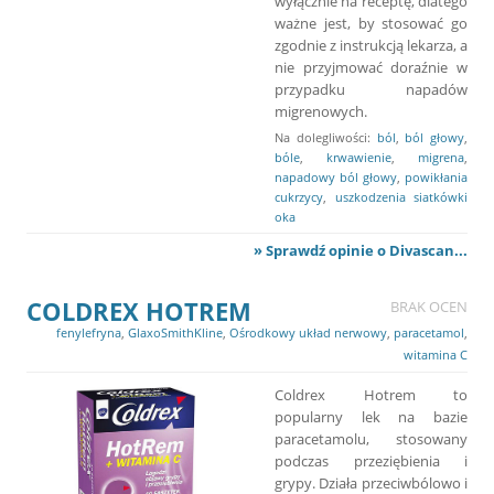
wyłącznie na receptę, dlatego
ważne jest, by stosować go
zgodnie z instrukcją lekarza, a
nie przyjmować doraźnie w
przypadku napadów
migrenowych.
Na dolegliwości:
ból
,
ból głowy
,
bóle
,
krwawienie
,
migrena
,
napadowy ból głowy
,
powikłania
cukrzycy
,
uszkodzenia siatkówki
oka
» Sprawdź opinie o Divascan...
COLDREX HOTREM
BRAK OCEN
fenylefryna
,
GlaxoSmithKline
,
Ośrodkowy układ nerwowy
,
paracetamol
,
witamina C
Coldrex Hotrem to
popularny lek na bazie
paracetamolu, stosowany
podczas przeziębienia i
grypy. Działa przeciwbólowo i