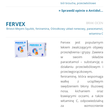
ból brzucha
,
przeciwbólowe
» Sprawdź opinie o Antidol...
FERVEX
BRAK OCEN
Bristol-Meyers Squibb
,
feniramina
,
Ośrodkowy układ nerwowy
,
paracetamol
,
witamina C
Fervex jest popularnym
lekiem zwalczającym objawy
przeziębienia i grypy. Zawiera
w swoim składzie
paracetamol – substancję o
działaniu przeciwbólowym i
przeciwgorączkowym,
feniraminę, która wspomaga
walkę z uciążliwym
swędzeniem błony śluzowej
nosa, kichaniem oraz
łzawiącymi oczami, a także
witaminę C, odpowiedzialną
za wzmocnienie