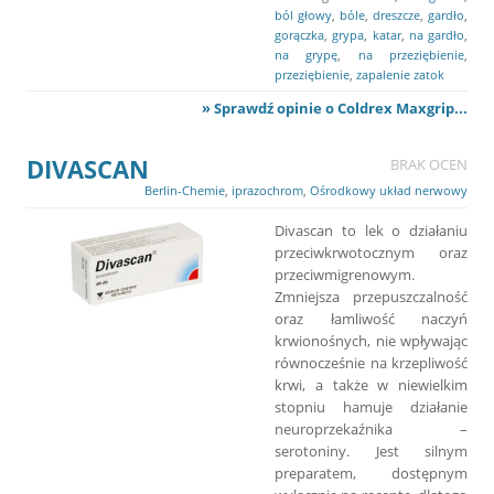
ból głowy
,
bóle
,
dreszcze
,
gardło
,
gorączka
,
grypa
,
katar
,
na gardło
,
na grypę
,
na przeziębienie
,
przeziębienie
,
zapalenie zatok
» Sprawdź opinie o Coldrex Maxgrip...
DIVASCAN
BRAK OCEN
Berlin-Chemie
,
iprazochrom
,
Ośrodkowy układ nerwowy
Divascan to lek o działaniu
przeciwkrwotocznym oraz
przeciwmigrenowym.
Zmniejsza przepuszczalność
oraz łamliwość naczyń
krwionośnych, nie wpływając
równocześnie na krzepliwość
krwi, a także w niewielkim
stopniu hamuje działanie
neuroprzekaźnika –
serotoniny. Jest silnym
preparatem, dostępnym