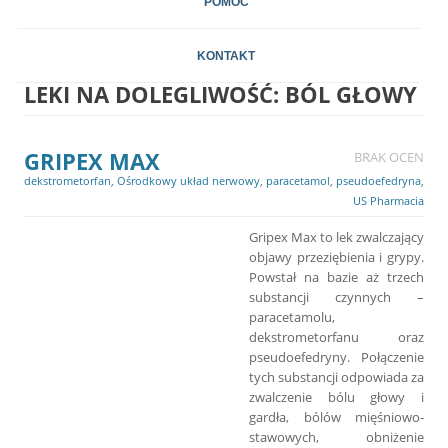
POMOC
KONTAKT
LEKI NA DOLEGLIWOŚĆ:
BÓL GŁOWY
GRIPEX MAX
BRAK OCEN
dekstrometorfan
,
Ośrodkowy układ nerwowy
,
paracetamol
,
pseudoefedryna
,
US Pharmacia
Gripex Max to lek zwalczający
objawy przeziębienia i grypy.
Powstał na bazie aż trzech
substancji czynnych –
paracetamolu,
dekstrometorfanu oraz
pseudoefedryny. Połączenie
tych substancji odpowiada za
zwalczenie bólu głowy i
gardła, bólów mięśniowo-
stawowych, obniżenie