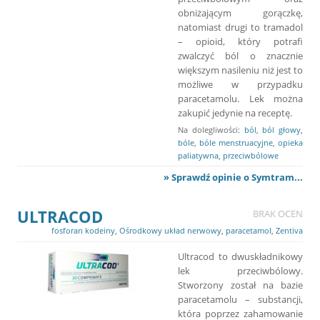
obniżającym gorączkę,
natomiast drugi to tramadol
– opioid, który potrafi
zwalczyć ból o znacznie
większym nasileniu niż jest to
możliwe w przypadku
paracetamolu. Lek można
zakupić jedynie na receptę.
Na dolegliwości:
ból
,
ból głowy
,
bóle
,
bóle menstruacyjne
,
opieka
paliatywna
,
przeciwbólowe
» Sprawdź opinie o Symtram...
ULTRACOD
BRAK OCEN
fosforan kodeiny
,
Ośrodkowy układ nerwowy
,
paracetamol
,
Zentiva
Ultracod to dwuskładnikowy
lek przeciwbólowy.
Stworzony został na bazie
paracetamolu – substancji,
która poprzez zahamowanie