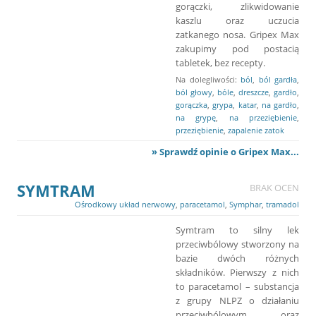
gorączki, zlikwidowanie
kaszlu oraz uczucia
zatkanego nosa. Gripex Max
zakupimy pod postacią
tabletek, bez recepty.
Na dolegliwości:
ból
,
ból gardła
,
ból głowy
,
bóle
,
dreszcze
,
gardło
,
gorączka
,
grypa
,
katar
,
na gardło
,
na grypę
,
na przeziębienie
,
przeziębienie
,
zapalenie zatok
» Sprawdź opinie o Gripex Max...
SYMTRAM
BRAK OCEN
Ośrodkowy układ nerwowy
,
paracetamol
,
Symphar
,
tramadol
Symtram to silny lek
przeciwbólowy stworzony na
bazie dwóch różnych
składników. Pierwszy z nich
to paracetamol – substancja
z grupy NLPZ o działaniu
przeciwbólowym oraz