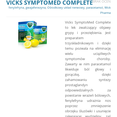
VICKS SYMPTOMED COMPLETE
BRAK OCEN
fenylefryna
,
gwajafenezyna
,
Ośrodkowy układ nerwowy
,
paracetamol
,
Wick
Pharma
Vicks SymptoMed Complete
to lek zwalczający objawy
grypy i przeziębienia. Jest
preparatem
trzyskładnikowym i dzięki
temu pozwala na eliminację
wielu uciążliwych
symptomów choroby.
Zawarty w nim paracetamol
likwiduje ból głowy i
gorączkę, dzięki
zahamowaniu syntezy
prostaglandyn
odpowiedzialnych za
powstanie wrażeń bólowych,
fenylefryna udrażnia nos
poprzez zmniejszenie
obrzęku śluzówki i usunięcie
zalegającej wydzieliny, zaś