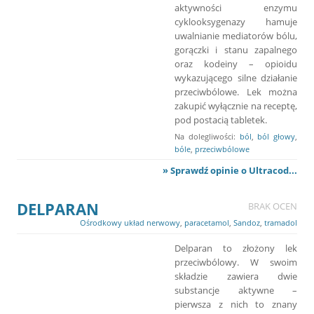
aktywności enzymu
cyklooksygenazy hamuje
uwalnianie mediatorów bólu,
gorączki i stanu zapalnego
oraz kodeiny – opioidu
wykazującego silne działanie
przeciwbólowe. Lek można
zakupić wyłącznie na receptę,
pod postacią tabletek.
Na dolegliwości:
ból
,
ból głowy
,
bóle
,
przeciwbólowe
» Sprawdź opinie o Ultracod...
DELPARAN
BRAK OCEN
Ośrodkowy układ nerwowy
,
paracetamol
,
Sandoz
,
tramadol
Delparan to złożony lek
przeciwbólowy. W swoim
składzie zawiera dwie
substancje aktywne –
pierwsza z nich to znany