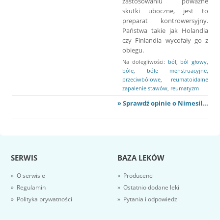
zastosowaniu poważne
skutki uboczne, jest to
preparat kontrowersyjny.
Państwa takie jak Holandia
czy Finlandia wycofały go z
obiegu.
Na dolegliwości:
ból
,
ból głowy
,
bóle
,
bóle menstruacyjne
,
przeciwbólowe
,
reumatoidalne
zapalenie stawów
,
reumatyzm
» Sprawdź opinie o Nimesil...
SERWIS
BAZA LEKÓW
» O serwisie
» Producenci
» Regulamin
» Ostatnio dodane leki
» Polityka prywatności
» Pytania i odpowiedzi