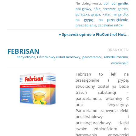
Na dolegliwości:
ból
,
ból gardła
,
ból głowy
,
bóle
,
dreszcze
,
gardło
,
gorączka
,
grypa
,
katar
,
na gardło
,
na grypę
,
na przeziębienie
,
przeziębienie
,
zapalenie zatok
» Sprawdź opinie o FluControl Hot...
FEBRISAN
BRAK OCEN
fenylefryna
,
Ośrodkowy układ nerwowy
,
paracetamol
,
Takeda Pharma
,
witamina C
Febrisan to lek na
przeziębienie i grypę.
Stworzony został na bazie
trzech substancji –
paracetamolu, witaminy C
oraz fenylefryny.
Paracetamol zapewnia efekt
przeciwbólowy i
przeciwgorączkowy, dzięki
swoim zdolnościom do
hamowania antywności