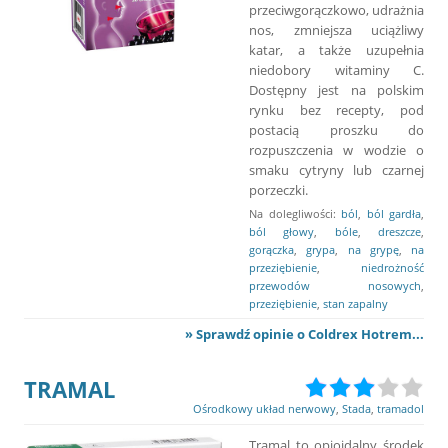
przeciwgorączkowo, udrażnia
nos, zmniejsza uciążliwy
katar, a także uzupełnia
niedobory witaminy C.
Dostępny jest na polskim
rynku bez recepty, pod
postacią proszku do
rozpuszczenia w wodzie o
smaku cytryny lub czarnej
porzeczki.
Na dolegliwości:
ból
,
ból gardła
,
ból głowy
,
bóle
,
dreszcze
,
gorączka
,
grypa
,
na grypę
,
na
przeziębienie
,
niedrożność
przewodów nosowych
,
przeziębienie
,
stan zapalny
» Sprawdź opinie o Coldrex Hotrem...
TRAMAL
Ośrodkowy układ nerwowy
,
Stada
,
tramadol
Tramal to opioidalny środek