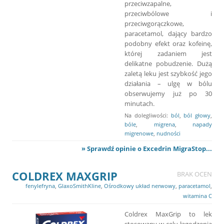
przeciwzapalne,
przeciwbólowe i
przeciwgorączkowe,
paracetamol, dający bardzo
podobny efekt oraz kofeinę,
której zadaniem jest
delikatne pobudzenie. Dużą
zaletą leku jest szybkość jego
działania – ulgę w bólu
obserwujemy już po 30
minutach.
Na dolegliwości:
ból
,
ból głowy
,
bóle
,
migrena
,
napady
migrenowe
,
nudności
» Sprawdź opinie o Excedrin MigraStop...
COLDREX MAXGRIP
BRAK OCEN
fenylefryna
,
GlaxoSmithKline
,
Ośrodkowy układ nerwowy
,
paracetamol
,
witamina C
Coldrex MaxGrip to lek
stosowany w celu łagodzenia