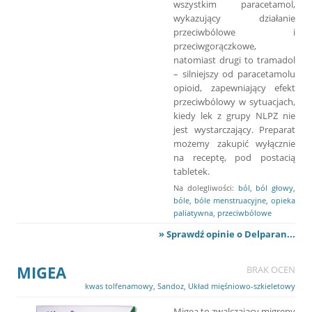
wszystkim paracetamol,
wykazujący działanie
przeciwbólowe i
przeciwgorączkowe,
natomiast drugi to tramadol
– silniejszy od paracetamolu
opioid, zapewniający efekt
przeciwbólowy w sytuacjach,
kiedy lek z grupy NLPZ nie
jest wystarczający. Preparat
możemy zakupić wyłącznie
na receptę, pod postacią
tabletek.
Na dolegliwości:
ból
,
ból głowy
,
bóle
,
bóle menstruacyjne
,
opieka
paliatywna
,
przeciwbólowe
» Sprawdź opinie o Delparan...
MIGEA
BRAK OCEN
kwas tolfenamowy
,
Sandoz
,
Układ mięśniowo-szkieletowy
Migea to zwalczający migreny