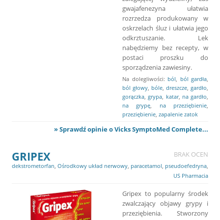
gwajafenezyna ułatwia
rozrzedza produkowany w
oskrzelach śluz i ułatwia jego
odkrztuszanie. Lek
nabędziemy bez recepty, w
postaci proszku do
sporządzenia zawiesiny.
Na dolegliwości:
ból
,
ból gardła
,
ból głowy
,
bóle
,
dreszcze
,
gardło
,
gorączka
,
grypa
,
katar
,
na gardło
,
na grypę
,
na przeziębienie
,
przeziębienie
,
zapalenie zatok
» Sprawdź opinie o Vicks SymptoMed Complete...
GRIPEX
BRAK OCEN
dekstrometorfan
,
Ośrodkowy układ nerwowy
,
paracetamol
,
pseudoefedryna
,
US Pharmacia
Gripex to popularny środek
zwalczający objawy grypy i
przeziębienia. Stworzony