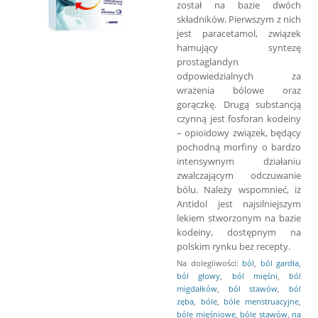
został na bazie dwóch
składników. Pierwszym z nich
jest paracetamol, związek
hamujący syntezę
prostaglandyn
odpowiedzialnych za
wrażenia bólowe oraz
gorączkę. Drugą substancją
czynną jest fosforan kodeiny
– opioidowy związek, będący
pochodną morfiny o bardzo
intensywnym działaniu
zwalczającym odczuwanie
bólu. Należy wspomnieć, iż
Antidol jest najsilniejszym
lekiem stworzonym na bazie
kodeiny, dostępnym na
polskim rynku bez recepty.
Na dolegliwości:
ból
,
ból gardła
,
ból głowy
,
ból mięśni
,
ból
migdałków
,
ból stawów
,
ból
zęba
,
bóle
,
bóle menstruacyjne
,
bóle mięśniowe
,
bóle stawów
,
na