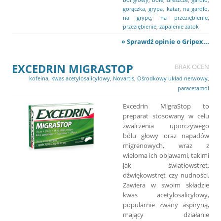
gorączka
,
grypa
,
katar
,
na gardło
,
na grypę
,
na przeziębienie
,
przeziębienie
,
zapalenie zatok
» Sprawdź opinie o Gripex...
EXCEDRIN MIGRASTOP
BRAK OCEN
kofeina
,
kwas acetylosalicylowy
,
Novartis
,
Ośrodkowy układ nerwowy
,
paracetamol
Excedrin MigraStop to
preparat stosowany w celu
zwalczenia uporczywego
bólu głowy oraz napadów
migrenowych, wraz z
wieloma ich objawami, takimi
jak światłowstręt,
dźwiękowstręt czy nudności.
Zawiera w swoim składzie
kwas acetylosalicylowy,
popularnie zwany aspiryną,
mający działanie