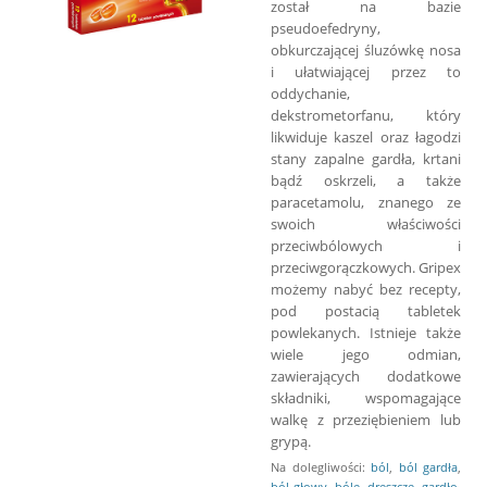
został na bazie
pseudoefedryny,
obkurczającej śluzówkę nosa
i ułatwiającej przez to
oddychanie,
dekstrometorfanu, który
likwiduje kaszel oraz łagodzi
stany zapalne gardła, krtani
bądź oskrzeli, a także
paracetamolu, znanego ze
swoich właściwości
przeciwbólowych i
przeciwgorączkowych. Gripex
możemy nabyć bez recepty,
pod postacią tabletek
powlekanych. Istnieje także
wiele jego odmian,
zawierających dodatkowe
składniki, wspomagające
walkę z przeziębieniem lub
grypą.
Na dolegliwości:
ból
,
ból gardła
,
ból głowy
,
bóle
,
dreszcze
,
gardło
,