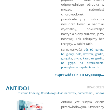
odpowiedniego ośrodka w
mózgu, natomiast
chlorowodorek
pseudoefedryny udrażnia
nos oraz likwiduje nadmiar
wydzieliny, obkurczając
naczynia błony śluzowej jamy
nosowej. Lek zakupimy bez
recepty, w tabletkach.
Na dolegliwości:
ból
,
ból gardła
,
ból głowy
,
bóle
,
dreszcze
,
gardło
,
gorączka
,
grypa
,
katar
,
na gardło
,
na grypę
,
na przeziębienie
,
przeziębienie
,
zapalenie zatok
» Sprawdź opinie o Grypostop...
ANTIDOL
BRAK OCEN
fosforan kodeiny
,
Ośrodkowy układ nerwowy
,
paracetamol
,
Sandoz
Antidol jest silnym lekiem
przeciwbólowym. Stworzony