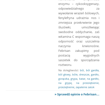
enzymu – cykooksygenazy,
odpowiedzialnego za
wywołanie wrażeń bólowych,
fenylefryna udrażnia nos i
zmniejsza przekrwienie jego
śluzówki, umożliwiając
swobodne oddychanie, zaś
witamina C wspomaga naszą
odporność oraz uszczelnia
naczynia krwionośne.
Febrisan zakupimy pod
postacią wygodnych
saszetek do sporządzania
roztworu.
Na dolegliwości:
ból
,
ból gardła
,
ból głowy
,
bóle
,
dreszcze
,
gardło
,
gorączka
,
grypa
,
katar
,
na gardło
,
na grypę
,
na przeziębienie
,
przeziębienie
,
zapalenie zatok
» Sprawdź opinie o Febrisan...