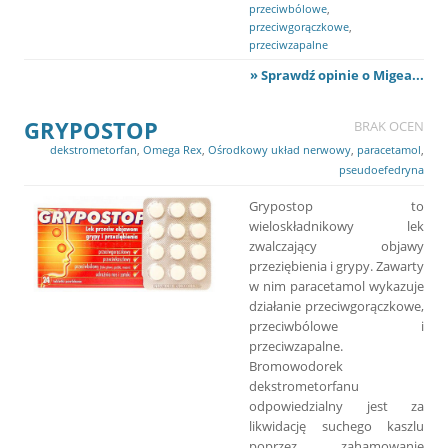
przeciwbólowe
,
przeciwgorączkowe
,
przeciwzapalne
» Sprawdź opinie o Migea...
GRYPOSTOP
BRAK OCEN
dekstrometorfan
,
Omega Rex
,
Ośrodkowy układ nerwowy
,
paracetamol
,
pseudoefedryna
Grypostop to
wieloskładnikowy lek
zwalczający objawy
przeziębienia i grypy. Zawarty
w nim paracetamol wykazuje
działanie przeciwgorączkowe,
przeciwbólowe i
przeciwzapalne.
Bromowodorek
dekstrometorfanu
odpowiedzialny jest za
likwidację suchego kaszlu
poprzez zahamowanie