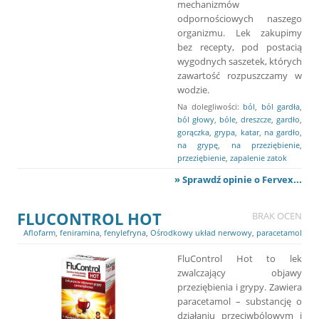
mechanizmów
odpornościowych naszego
organizmu. Lek zakupimy
bez recepty, pod postacią
wygodnych saszetek, których
zawartość rozpuszczamy w
wodzie.
Na dolegliwości:
ból
,
ból gardła
,
ból głowy
,
bóle
,
dreszcze
,
gardło
,
gorączka
,
grypa
,
katar
,
na gardło
,
na grypę
,
na przeziębienie
,
przeziębienie
,
zapalenie zatok
» Sprawdź opinie o Fervex...
FLUCONTROL HOT
BRAK OCEN
Aflofarm
,
feniramina
,
fenylefryna
,
Ośrodkowy układ nerwowy
,
paracetamol
FluControl Hot to lek
zwalczający objawy
przeziębienia i grypy. Zawiera
paracetamol – substancję o
działaniu przeciwbólowym i