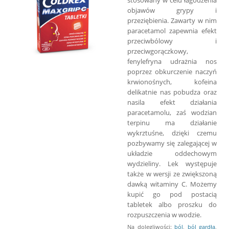
objawów grypy i
przeziębienia. Zawarty w nim
paracetamol zapewnia efekt
przeciwbólowy i
przeciwgorączkowy,
fenylefryna udrażnia nos
poprzez obkurczenie naczyń
krwionośnych, kofeina
delikatnie nas pobudza oraz
nasila efekt działania
paracetamolu, zaś wodzian
terpinu ma działanie
wykrztuśne, dzięki czemu
pozbywamy się zalegającej w
układzie oddechowym
wydzieliny. Lek występuje
także w wersji ze zwiększoną
dawką witaminy C. Możemy
kupić go pod postacią
tabletek albo proszku do
rozpuszczenia w wodzie.
Na dolegliwości:
ból
,
ból gardła
,