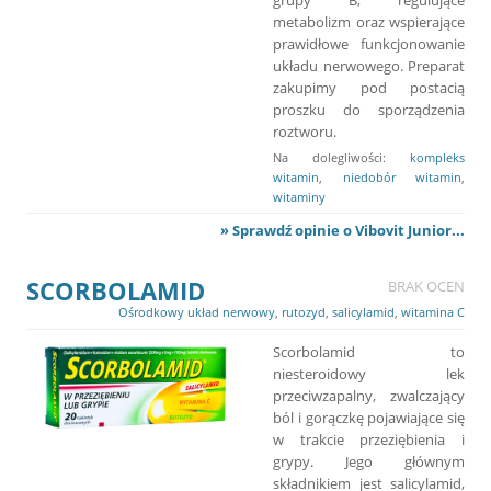
metabolizm oraz wspierające
prawidłowe funkcjonowanie
układu nerwowego. Preparat
zakupimy pod postacią
proszku do sporządzenia
roztworu.
Na dolegliwości:
kompleks
witamin
,
niedobór witamin
,
witaminy
» Sprawdź opinie o Vibovit Junior...
SCORBOLAMID
BRAK OCEN
Ośrodkowy układ nerwowy
,
rutozyd
,
salicylamid
,
witamina C
Scorbolamid to
niesteroidowy lek
przeciwzapalny, zwalczający
ból i gorączkę pojawiające się
w trakcie przeziębienia i
grypy. Jego głównym
składnikiem jest salicylamid,