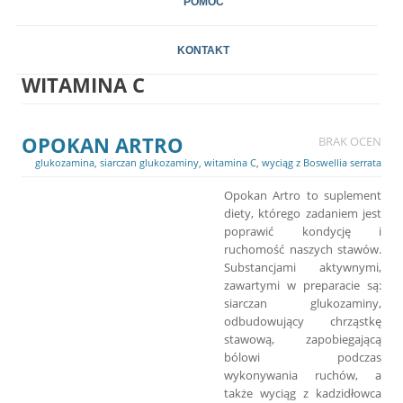
POMOC
KONTAKT
WITAMINA C
OPOKAN ARTRO
BRAK OCEN
glukozamina
,
siarczan glukozaminy
,
witamina C
,
wyciąg z Boswellia serrata
Opokan Artro to suplement
diety, którego zadaniem jest
poprawić kondycję i
ruchomość naszych stawów.
Substancjami aktywnymi,
zawartymi w preparacie są:
siarczan glukozaminy,
odbudowujący chrząstkę
stawową, zapobiegającą
bólowi podczas
wykonywania ruchów, a
także wyciąg z kadzidłowca