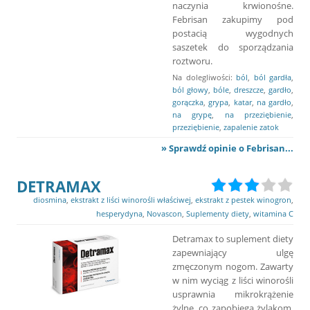
naczynia krwionośne.
Febrisan zakupimy pod
postacią wygodnych
saszetek do sporządzania
roztworu.
Na dolegliwości:
ból
,
ból gardła
,
ból głowy
,
bóle
,
dreszcze
,
gardło
,
gorączka
,
grypa
,
katar
,
na gardło
,
na grypę
,
na przeziębienie
,
przeziębienie
,
zapalenie zatok
» Sprawdź opinie o Febrisan...
DETRAMAX
diosmina
,
ekstrakt z liści winorośli właściwej
,
ekstrakt z pestek winogron
,
hesperydyna
,
Novascon
,
Suplementy diety
,
witamina C
Detramax to suplement diety
zapewniający ulgę
zmęczonym nogom. Zawarty
w nim wyciąg z liści winorośli
usprawnia mikrokrążenie
żylne, co zapobiega żylakom,