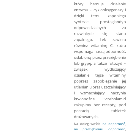
który hamuje działanie
enzymu – cyklooksygenazy i
dzięki temu zapobiega
syntezie prostaglandyn
odpowiedzialnych za
rozwinięcie się stanu
zapalnego. Lek zawiera
również witaminę C, która
wspomaga naszą odporność,
osłabioną przez przeziębienie
lub grypę, a także rutozyd –
związek wydłużający
działanie tejże witaminy
poprzez zapobieganie jej
utlenianiu oraz uszczelniający
i wzmacniający naczynia
krwionośne. Scorbolamid
zakupimy bez recepty, pod
postacią tabletek
drażowanych.
Na dolegliwości:
na odporność
,
na przeziębienie
,
odporność
,