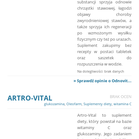
substancji sprzyja odnowie
chrząstki stawowej, łagodzi
objawy choroby
zwyrodnieniowej stawów, a
także sprzyja ich regeneracji
po wzmożonym wysiłku
fizycznym czy też po urazach.
Suplement zakupimy bez
recepty w postaci tabletek
oraz saszetek do
rozpuszczenia w wodzie.
Na dolegliwości: brak danych
» Sprawdź opinie o Odnovit...
ARTRO-VITAL
BRAK OCEN
glukozamina
,
Oleofarm
,
Suplementy diety
,
witamina C
Artro-Vital to suplement
diety, który powstał na bazie
witaminy C oraz
glukozaminy. Jego zadaniem