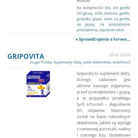
wodzie.
Na dolegliwości:
ból
,
ból gardła
,
ból głowy
,
bóle
,
dreszcze
,
gardło
,
gorączka
,
grypa
,
katar
,
na gardło
,
na grypę
,
na przeziębienie
,
przeziębienie
,
zapalenie zatok
» Sprawdź opinie o Fervex...
GRIPOVITA
BRAK OCEN
Kruger Polska
,
Suplementy diety
,
wiele składników
,
witamina C
Gripovita to suplement diety,
którego zadaniem jest
obrona naszego organizmu
przed przeziębieniem i grypą,
a w przypadku przebiegu
tych schorzeń – złagodzenie
ich objawów. Stworzony
został na bazie naturalnych
składników, jakimi są wyciągi
z czerwonej porzeczki, maliny
i czarnego bzu. Dodatkowo