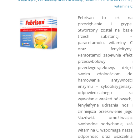
witamina C
Febrisan to lek na
przeziębienie i grypę.
Stworzony został na bazie
trzech substancji –
paracetamolu, witaminy C
oraz fenylefryny.
Paracetamol zapewnia efekt
przeciwbólowy i
przeciwgorączkowy, dzięki
swoim zdolnościom do
hamowania antywności
enzymu – cykooksygenazy,
odpowiedzialnego za
wywołanie wrażeń bólowych,
fenylefryna udrażnia nos i
zmniejsza przekrwienie jego
śluzówki, umożliwiając
swobodne oddychanie, zaś
witamina C wspomaga naszą
odporność oraz uszczelnia