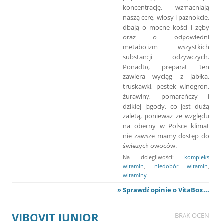
koncentrację, wzmacniają
naszą cerę, włosy i paznokcie,
dbają o mocne kości i zęby
oraz o odpowiedni
metabolizm wszystkich
substancji odżywczych.
Ponadto, preparat ten
zawiera wyciąg z jabłka,
truskawki, pestek winogron,
żurawiny, pomarańczy i
dzikiej jagody, co jest dużą
zaletą, ponieważ ze względu
na obecny w Polsce klimat
nie zawsze mamy dostęp do
świeżych owoców.
Na dolegliwości:
kompleks
witamin
,
niedobór witamin
,
witaminy
» Sprawdź opinie o VitaBox...
VIBOVIT JUNIOR
BRAK OCEN