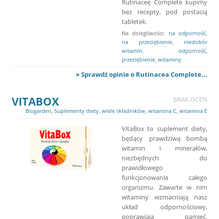
Rutinaceę Complete kupimy
bez recepty, pod postacią
tabletek.
Na dolegliwości:
na odporność
,
na przeziębienie
,
niedobór
witamin
,
odporność
,
przeziębienie
,
witaminy
» Sprawdź opinie o Rutinacea Complete...
VITABOX
BRAK OCEN
Biogarden
,
Suplementy diety
,
wiele składników
,
witamina C
,
witamina E
VitaBox to suplement diety,
będący prawdziwą bombą
witamin i minerałów,
niezbędnych do
prawidłowego
funkcjonowania całego
organizmu. Zawarte w nim
witaminy wzmacniają nasz
układ odpornościowy,
poprawiają pamięć,