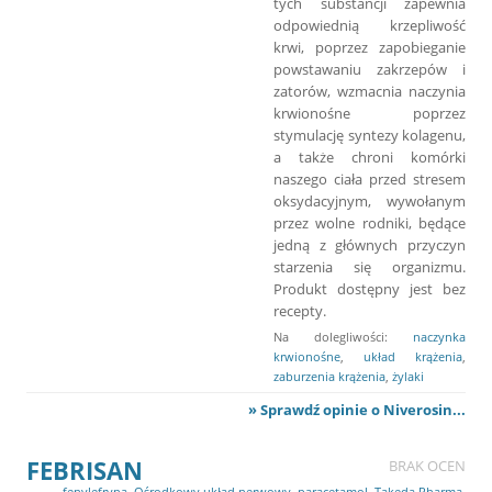
tych substancji zapewnia
odpowiednią krzepliwość
krwi, poprzez zapobieganie
powstawaniu zakrzepów i
zatorów, wzmacnia naczynia
krwionośne poprzez
stymulację syntezy kolagenu,
a także chroni komórki
naszego ciała przed stresem
oksydacyjnym, wywołanym
przez wolne rodniki, będące
jedną z głównych przyczyn
starzenia się organizmu.
Produkt dostępny jest bez
recepty.
Na dolegliwości:
naczynka
krwionośne
,
układ krążenia
,
zaburzenia krążenia
,
żylaki
» Sprawdź opinie o Niverosin...
FEBRISAN
BRAK OCEN
fenylefryna
,
Ośrodkowy układ nerwowy
,
paracetamol
,
Takeda Pharma
,