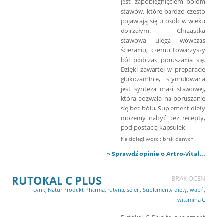
jest zapobiegnięciem bólom
stawów, które bardzo często
pojawiają się u osób w wieku
dojrzałym. Chrząstka
stawowa ulega wówczas
ścieraniu, czemu towarzyszy
ból podczas poruszania się.
Dzięki zawartej w preparacie
glukozaminie, stymulowana
jest synteza mazi stawowej,
która pozwala na poruszanie
się bez bólu. Suplement diety
możemy nabyć bez recepty,
pod postacią kapsułek.
Na dolegliwości: brak danych
» Sprawdź opinie o Artro-Vital...
RUTOKAL C PLUS
BRAK OCEN
cynk
,
Natur Produkt Pharma
,
rutyna
,
selen
,
Suplementy diety
,
wapń
,
witamina C
Rutokal C Plus to suplement