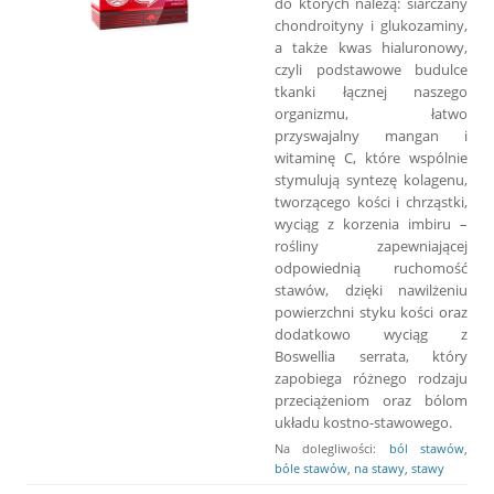
do których należą: siarczany
chondroityny i glukozaminy,
a także kwas hialuronowy,
czyli podstawowe budulce
tkanki łącznej naszego
organizmu, łatwo
przyswajalny mangan i
witaminę C, które wspólnie
stymulują syntezę kolagenu,
tworzącego kości i chrząstki,
wyciąg z korzenia imbiru –
rośliny zapewniającej
odpowiednią ruchomość
stawów, dzięki nawilżeniu
powierzchni styku kości oraz
dodatkowo wyciąg z
Boswellia serrata, który
zapobiega różnego rodzaju
przeciążeniom oraz bólom
układu kostno-stawowego.
Na dolegliwości:
ból stawów
,
bóle stawów
,
na stawy
,
stawy