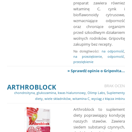
preparat zawiera również
witaminę C, cynk i
bioflawonoidy cytrusowe,
wzmacniające odporność
oraz chroniące organizm
przed szkodliwym działaniem
wolnych rodników. Gripovitę
zakupimy bez recepty.
Na dolegliwości:
na odporność
,
na przeziębienie
,
odporność
,
przeziębienie
» Sprawdź opinie o Gripovita...
ARTHROBLOCK
BRAK OCEN
chondroityna
,
glukozamina
,
kwas hialuronowy
,
Olimp Labs
,
Suplementy
diety
,
wiele składników
,
witamina C
,
wyciąg z kłącza imbiru
Arthroblock to suplement
diety poprawiający kondycję
naszych stawów. Zawiera
siedem substancji czynnych,