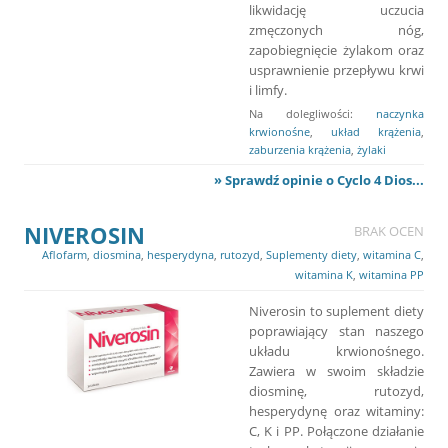
likwidację uczucia
zmęczonych nóg,
zapobiegnięcie żylakom oraz
usprawnienie przepływu krwi
i limfy.
Na dolegliwości:
naczynka
krwionośne
,
układ krążenia
,
zaburzenia krążenia
,
żylaki
» Sprawdź opinie o Cyclo 4 Dios...
NIVEROSIN
BRAK OCEN
Aflofarm
,
diosmina
,
hesperydyna
,
rutozyd
,
Suplementy diety
,
witamina C
,
witamina K
,
witamina PP
Niverosin to suplement diety
poprawiający stan naszego
układu krwionośnego.
Zawiera w swoim składzie
diosminę, rutozyd,
hesperydynę oraz witaminy:
C, K i PP. Połączone działanie