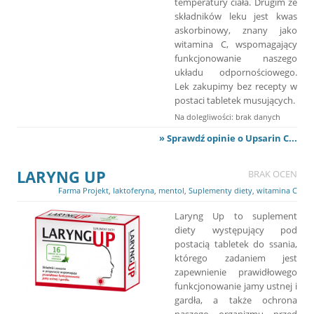
temperatury ciała. Drugim ze
składników leku jest kwas
askorbinowy, znany jako
witamina C, wspomagający
funkcjonowanie naszego
układu odpornościowego.
Lek zakupimy bez recepty w
postaci tabletek musujących.
Na dolegliwości: brak danych
» Sprawdź opinie o Upsarin C...
LARYNG UP
BRAK OCEN
Farma Projekt
,
laktoferyna
,
mentol
,
Suplementy diety
,
witamina C
Laryng Up to suplement
diety występujący pod
postacią tabletek do ssania,
którego zadaniem jest
zapewnienie prawidłowego
funkcjonowanie jamy ustnej i
gardła, a także ochrona
naszego organizmu przed