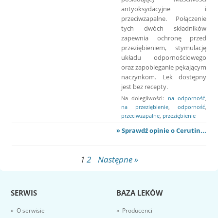
antyoksydacyjne i
przeciwzapalne. Połączenie
tych dwóch składników
zapewnia ochronę przed
przeziębieniem, stymulację
układu odpornościowego
oraz zapobieganie pękającym
naczynkom. Lek dostępny
jest bez recepty.
Na dolegliwości:
na odporność
,
na przeziębienie
,
odporność
,
przeciwzapalne
,
przeziębienie
» Sprawdź opinie o Cerutin...
1
2
Następne »
SERWIS
BAZA LEKÓW
» O serwisie
» Producenci