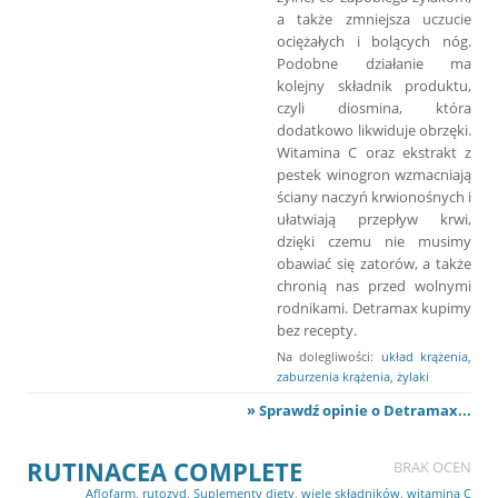
a także zmniejsza uczucie
ociężałych i bolących nóg.
Podobne działanie ma
kolejny składnik produktu,
czyli diosmina, która
dodatkowo likwiduje obrzęki.
Witamina C oraz ekstrakt z
pestek winogron wzmacniają
ściany naczyń krwionośnych i
ułatwiają przepływ krwi,
dzięki czemu nie musimy
obawiać się zatorów, a także
chronią nas przed wolnymi
rodnikami. Detramax kupimy
bez recepty.
Na dolegliwości:
układ krążenia
,
zaburzenia krążenia
,
żylaki
» Sprawdź opinie o Detramax...
RUTINACEA COMPLETE
BRAK OCEN
Aflofarm
,
rutozyd
,
Suplementy diety
,
wiele składników
,
witamina C