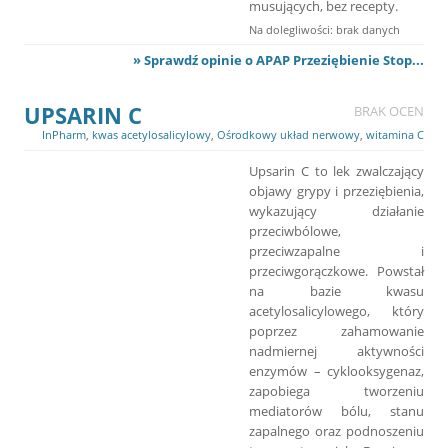
musujących, bez recepty.
Na dolegliwości: brak danych
» Sprawdź opinie o APAP Przeziębienie Stop...
UPSARIN C
BRAK OCEN
InPharm
,
kwas acetylosalicylowy
,
Ośrodkowy układ nerwowy
,
witamina C
Upsarin C to lek zwalczający
objawy grypy i przeziębienia,
wykazujący działanie
przeciwbólowe,
przeciwzapalne i
przeciwgorączkowe. Powstał
na bazie kwasu
acetylosalicylowego, który
poprzez zahamowanie
nadmiernej aktywności
enzymów – cyklooksygenaz,
zapobiega tworzeniu
mediatorów bólu, stanu
zapalnego oraz podnoszeniu