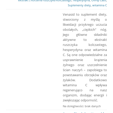
ekstrakt z korzenia ruszczyka kolczastego
,
hesperydyna
,
Olimp Labs
,
Suplementy diety
,
witamina C
Venasid to suplement diety,
stworzony z myślą o
likwidacji przykrego uczucia
obolałych, „ciężkich” nóg.
Jego główne składniki
aktywne to ekstrakt
ruszczyka kolczastego,
hesperydyna oraz witamina
C. Są one odpowiedzialne za
usprawnienie krążenia
żylnego oraz uszczelnienie
ścian naczyń – zapobiega to
powstawaniu obrzęków oraz
żylaków. Dodatkowo
witamina C wpływa
regenerująco na nasz
organizm, dodając energii i
zwiększając odporność.
Na dolegliwości: brak danych