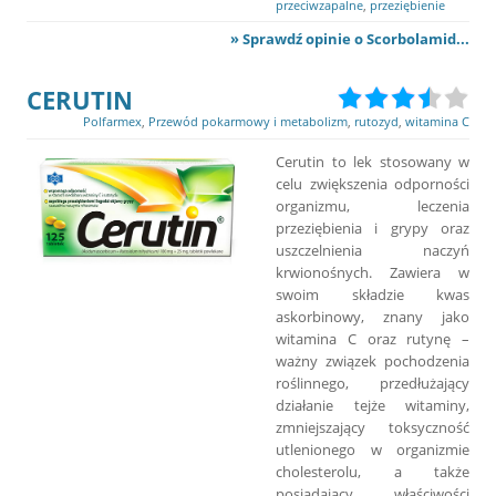
przeciwzapalne
,
przeziębienie
» Sprawdź opinie o Scorbolamid...
CERUTIN
Polfarmex
,
Przewód pokarmowy i metabolizm
,
rutozyd
,
witamina C
Cerutin to lek stosowany w
celu zwiększenia odporności
organizmu, leczenia
przeziębienia i grypy oraz
uszczelnienia naczyń
krwionośnych. Zawiera w
swoim składzie kwas
askorbinowy, znany jako
witamina C oraz rutynę –
ważny związek pochodzenia
roślinnego, przedłużający
działanie tejże witaminy,
zmniejszający toksyczność
utlenionego w organizmie
cholesterolu, a także
posiadający właściwości