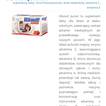
Suplementy diety
,
Teva Pharmaceuticals
,
wiele składników
,
witamina C
,
witamina E
Vibovit Junior to suplement
diety dla dzieci w wieku
szkolnym, zawierający zestaw
witamin niezbędnych do
prawidłowego rozwoju
naszych pociech. W jego
skład wchodzi między innymi
witamina C, wspomagająca
system odpornościowy,
witamina D, która dostarcza
składników koniecznych dla
zdrowych zębów i kości,
witamina A, której niedobór
powoduje tak zwaną „kurzą
ślepotę”, łamliwe włosy i
paznokcie, niacyna,
poprawiająca pamięć i
koncentrację oraz
różnorodne witaminy z
grupy B, regulujące