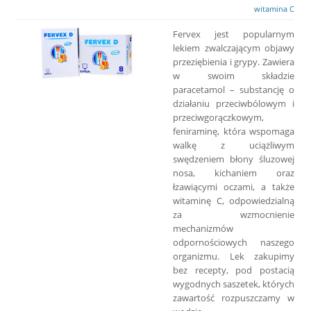
witamina C
Fervex jest popularnym
lekiem zwalczającym objawy
przeziębienia i grypy. Zawiera
w swoim składzie
paracetamol – substancję o
działaniu przeciwbólowym i
przeciwgorączkowym,
feniraminę, która wspomaga
walkę z uciążliwym
swędzeniem błony śluzowej
nosa, kichaniem oraz
łzawiącymi oczami, a także
witaminę C, odpowiedzialną
za wzmocnienie
mechanizmów
odpornościowych naszego
organizmu. Lek zakupimy
bez recepty, pod postacią
wygodnych saszetek, których
zawartość rozpuszczamy w