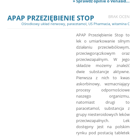
» Sprawdź opinie o Venasid...
APAP PRZEZIĘBIENIE STOP
BRAK OCEN
Ośrodkowy układ nerwowy
,
paracetamol
,
US Pharmacia
,
witamina C
APAP Przeziębienie Stop to
lek o umiarkowanie silnym
działaniu przeciwbólowym,
przeciwgorączkowym oraz
przeciwzapalnym. W jego
składzie możemy znaleźć
dwie substancje aktywne.
Pierwsza z nich to kwas
askorbinowy, wzmacniający
procesy odpornościowe
naszego organizmu,
natomiast drugi to
paracetamol, substancja z
grupy niesteroidowych leków
przeciwzapalnych. Lek
dostępny jest na polskim
rynku pod postacią tabletek