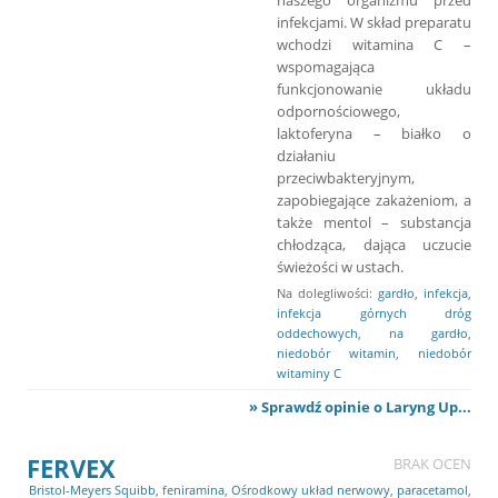
infekcjami. W skład preparatu
wchodzi witamina C –
wspomagająca
funkcjonowanie układu
odpornościowego,
laktoferyna – białko o
działaniu
przeciwbakteryjnym,
zapobiegające zakażeniom, a
także mentol – substancja
chłodząca, dająca uczucie
świeżości w ustach.
Na dolegliwości:
gardło
,
infekcja
,
infekcja górnych dróg
oddechowych
,
na gardło
,
niedobór witamin
,
niedobór
witaminy C
» Sprawdź opinie o Laryng Up...
FERVEX
BRAK OCEN
Bristol-Meyers Squibb
,
feniramina
,
Ośrodkowy układ nerwowy
,
paracetamol
,