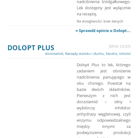
nadciśnienia śródgałkowego.
Lek dostępny jest wyłącznie
na receptę.
Na dolegliwości: brak danych
» Sprawdź opinie o Dolopt...
DOLOPT PLUS
BRAK OCEN
dorzolamid
,
Narządy wzroku i słuchu
,
Sandoz
,
timolol
Dolopt Plus to lek, którego
zadaniem jest obniżenie
nadciśnienia panującego w
oku chorego. Powstał na
bazie dwóch składników.
Pierwszym z nich jest
dorzolamid – silny i
wybiórczy inhibitor
anhydrazy węglanowej, czyli
enzymu odpowiedzialnego
między innymi za
podwyższenie produkcji