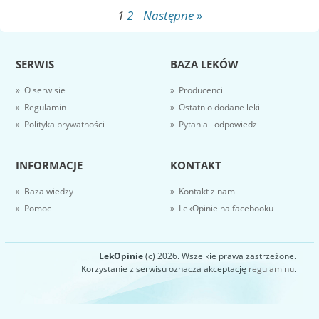
1
2
Następne »
SERWIS
BAZA LEKÓW
» O serwisie
» Producenci
» Regulamin
» Ostatnio dodane leki
» Polityka prywatności
» Pytania i odpowiedzi
INFORMACJE
KONTAKT
» Baza wiedzy
» Kontakt z nami
» Pomoc
» LekOpinie na facebooku
LekOpinie
(c) 2026. Wszelkie prawa zastrzeżone.
Korzystanie z serwisu oznacza akceptację
regulaminu
.