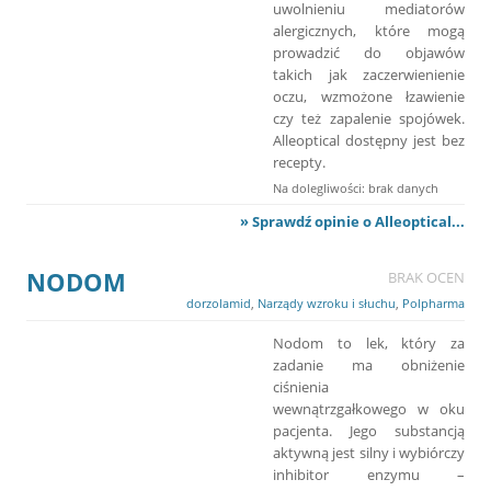
uwolnieniu mediatorów
alergicznych, które mogą
prowadzić do objawów
takich jak zaczerwienienie
oczu, wzmożone łzawienie
czy też zapalenie spojówek.
Alleoptical dostępny jest bez
recepty.
Na dolegliwości: brak danych
» Sprawdź opinie o Alleoptical...
NODOM
BRAK OCEN
dorzolamid
,
Narządy wzroku i słuchu
,
Polpharma
Nodom to lek, który za
zadanie ma obniżenie
ciśnienia
wewnątrzgałkowego w oku
pacjenta. Jego substancją
aktywną jest silny i wybiórczy
inhibitor enzymu –