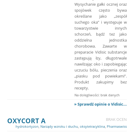
Wysychanie gałki ocznej oraz
spojówek często bywa
określane jako „zespół
suchego oka” i występuje w
towarzystwie innych
schorzeń, bądź też jako
oddzielna jednostka
chorobowa. Zawarte w
preparacie Vidisic substancje
zastępują łzy, długotrwale
nawilżając oko i zapobiegając
uczuciu bólu, pieczenia oraz
„piasku pod powiekami”.
Produkt zakupimy bez
recepty.
Na dolegliwości: brak danych
» Sprawdź opinie o Vidisic...
OXYCORT A
BRAK OCEN
hydrokortyzon
,
Narządy wzroku i słuchu
,
oksytetracyklina
,
Pharmaswiss