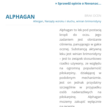
» Sprawdź opinie o Nevanac...
ALPHAGAN
BRAK OCEN
Allergan
,
Narządy wzroku i słuchu
,
winian brimonidyny
Alphagan to lek pod postacią
kropli do oczu. Jego
zadaniem jest obniżanie
ciśnienia, panującego w gałce
ocznej. Substancją aktywną
leku jest winian brimonidyny
– jest to związek stosunkowo
rzadko używany, ze względu
na ogromną popularność
pilokarpiny, działającej w
podobnym mechanizmie.
Jest on jednak przydatny
szczególnie w przypadku
osób nadwrażliwych na
pilokarpinę. Alphagan
możemy zakupić wyłącznie
na receptę.