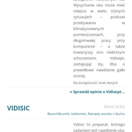
Wysychanie oka może mieć
miejsce w wielu różnych
sytuacjach – podczas
przebywania w
klimatyzowanych
pomieszczeniach, przy
długotrwałej pracy przy
komputerze – a także
towarzyszy ono niektórym
schorzeniom. Vidisept,
zastępując łzy, dba o
prawidłowe nawilżenie gałki
ocznej.
Na dolegliwości: brak danych
» Sprawdź opinie o Vidisept...
VIDISIC
BRAK OCEN
Bausch&Lomb
,
karbomer
,
Narządy wzroku i słuchu
Vidisic to preparat, którego
zadaniem jest nawilżenie oka.