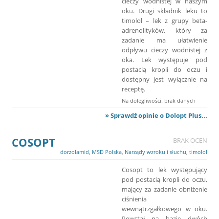
cieczy wodnistej w naszym
oku. Drugi składnik leku to
timolol – lek z grupy beta-
adrenolityków, który za
zadanie ma ułatwienie
odpływu cieczy wodnistej z
oka. Lek występuje pod
postacią kropli do oczu i
dostępny jest wyłącznie na
receptę.
Na dolegliwości: brak danych
» Sprawdź opinie o Dolopt Plus...
COSOPT
BRAK OCEN
dorzolamid
,
MSD Polska
,
Narządy wzroku i słuchu
,
timolol
Cosopt to lek występujący
pod postacią kropli do oczu,
mający za zadanie obniżenie
ciśnienia
wewnątrzgałkowego w oku.
Powstał na bazie dwóch