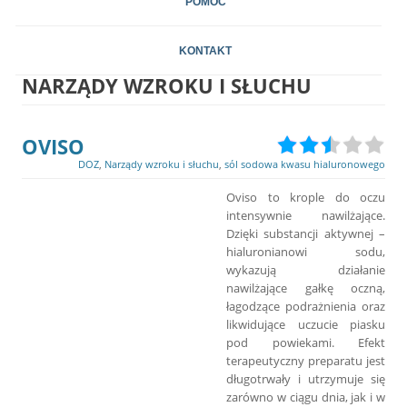
POMOC
KONTAKT
NARZĄDY WZROKU I SŁUCHU
OVISO
DOZ
,
Narządy wzroku i słuchu
,
sól sodowa kwasu hialuronowego
Oviso to krople do oczu
intensywnie nawilżające.
Dzięki substancji aktywnej –
hialuronianowi sodu,
wykazują działanie
nawilżające gałkę oczną,
łagodzące podrażnienia oraz
likwidujące uczucie piasku
pod powiekami. Efekt
terapeutyczny preparatu jest
długotrwały i utrzymuje się
zarówno w ciągu dnia, jak i w