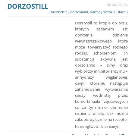
DORZOSTILL
BRAK OCEN
Bruschettini
,
dorzolamid
,
Narządy wzroku i słuchu
Dorzostill to krople do oczu,
których zadaniem jest
obniżenie ciśnienia
wewnątrzgałkowego, które
może towarzyszyć różnego
rodzaju schorzeniom. Ich
substancją aktywną jest
dorzolamid – silny oraz
wybiórczy inhibitor enzymu –
anhydrazy węglanowej,
dzięki któremu następuje
zahamowanie wytwarzania
cieczy wodnistej przez
komórki ciała rzęskowego, i
co za tym idzie- obniżenie
ciśnienia w oku. Lek można
zakupić wyłącznie na receptę.
Na dolegliwości: brak danych