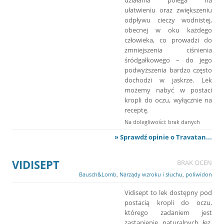
ułatwieniu oraz zwiększeniu
odpływu cieczy wodnistej,
obecnej w oku każdego
człowieka, co prowadzi do
zmniejszenia ciśnienia
śródgałkowego – do jego
podwyższenia bardzo często
dochodzi w jaskrze. Lek
możemy nabyć w postaci
kropli do oczu, wyłącznie na
receptę.
Na dolegliwości: brak danych
» Sprawdź opinie o Travatan...
VIDISEPT
BRAK OCEN
Bausch&Lomb
,
Narządy wzroku i słuchu
,
poliwidon
Vidisept to lek dostępny pod
postacią kropli do oczu,
którego zadaniem jest
zastąpienie naturalnych łez.