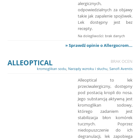
alergicznych,
odpowiedzialnych za objawy
takie jak zapalenie spojówek.
Lek dostępny jest bez
recepty.
Na dolegliwości: brak danych
» Sprawdź opinie o Allergocrom...
ALLEOPTICAL
BRAK OCEN
kromoglikan sodu
,
Narządy wzroku i słuchu
,
Sanofi Aventis
Alleoptical to lek
przeciwalergiczny, dostępny
pod postacią kropli do nosa.
Jego substancją aktywną jest
kromoglikan sodowy,
którego zadaniem jest
stabilizacja błon komórek
tucznych. Poprzez
niedopuszczenie do ich
degranulacji, lek zapobiega