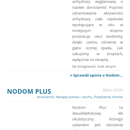
anhydrazy węglanowej, o
nazwie dorzolamid. Poprzez
zahamowanie aktywności
anhydrazy, ciało rzęskowe
występujące w oku w
mniejszym stopniu
produkuje ciecz wodnistą,
dzięki czemu ciśnienie w
gałce ocznej spada. Lek
zakupimy w kroplach,
wyłącznie na receptę.
Na dolegliwości: brak danych
» Sprawdź opinie o Nodom...
NODOM PLUS
BRAK OCEN
dorzolamid
,
Narządy wzroku i słuchu
,
Polpharma
,
timolol
Nodom Plus to
dwuskładnikowy lek
okulistyczny, którego
zadaniem jest obniżenie