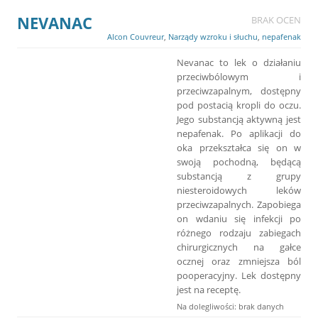
NEVANAC
BRAK OCEN
Alcon Couvreur
,
Narządy wzroku i słuchu
,
nepafenak
Nevanac to lek o działaniu
przeciwbólowym i
przeciwzapalnym, dostępny
pod postacią kropli do oczu.
Jego substancją aktywną jest
nepafenak. Po aplikacji do
oka przekształca się on w
swoją pochodną, będącą
substancją z grupy
niesteroidowych leków
przeciwzapalnych. Zapobiega
on wdaniu się infekcji po
różnego rodzaju zabiegach
chirurgicznych na gałce
ocznej oraz zmniejsza ból
pooperacyjny. Lek dostępny
jest na receptę.
Na dolegliwości: brak danych