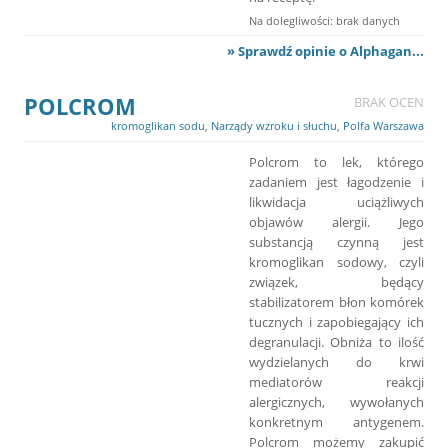
Na dolegliwości: brak danych
» Sprawdź opinie o Alphagan...
POLCROM
BRAK OCEN
kromoglikan sodu
,
Narządy wzroku i słuchu
,
Polfa Warszawa
Polcrom to lek, którego
zadaniem jest łagodzenie i
likwidacja uciążliwych
objawów alergii. Jego
substancją czynną jest
kromoglikan sodowy, czyli
związek, będący
stabilizatorem błon komórek
tucznych i zapobiegający ich
degranulacji. Obniża to ilość
wydzielanych do krwi
mediatorów reakcji
alergicznych, wywołanych
konkretnym antygenem.
Polcrom możemy zakupić