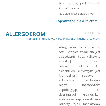
bez recepty, pod postacią
kropli do oczu.
Na dolegliwości: brak danych
» Sprawdź opinie o Polcrom...
ALLERGOCROM
BRAK OCEN
kromoglikan disodowy
,
Narządy wzroku i słuchu
,
Ursapharm
Allergocrom to krople do
oczu, których zadaniem jest
złagodzenie bądź całkowita
likwidacja uciążliwych
objawów alergii. Ich
składnikiem aktywnym jest
kromoglikan sodowy –
substancja stabilizująca
błony mastocytów.
Zapobiegając ich
degranulacji, kromoglikan
sodowy zmniejsza uwalnianie
różnego typu mediatorów