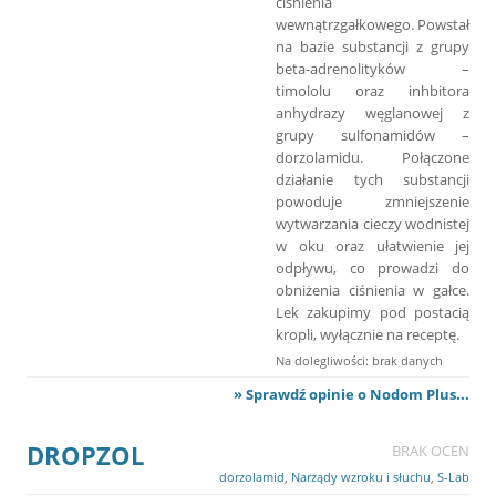
ciśnienia
wewnątrzgałkowego. Powstał
na bazie substancji z grupy
beta-adrenolityków –
timololu oraz inhbitora
anhydrazy węglanowej z
grupy sulfonamidów –
dorzolamidu. Połączone
działanie tych substancji
powoduje zmniejszenie
wytwarzania cieczy wodnistej
w oku oraz ułatwienie jej
odpływu, co prowadzi do
obniżenia ciśnienia w gałce.
Lek zakupimy pod postacią
kropli, wyłącznie na receptę.
Na dolegliwości: brak danych
» Sprawdź opinie o Nodom Plus...
DROPZOL
BRAK OCEN
dorzolamid
,
Narządy wzroku i słuchu
,
S-Lab