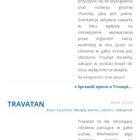
przyczynić się do wystąpienia
oraz rozwoju groźnej
choroby, jaką jest jaskra.
Substancja aktywna zawarta
w leku, wpływa na
zmniejszenie wytwarzania
przez organizm cieczy
wodnistej w oku, przez co
ciśnienie w gałce ocznej jest
obniżone. Trusopt możemy
zakupić w postaci kropli do
oczu, wyłącznie na receptę.
Na dolegliwości: brak danych
» Sprawdź opinie o Trusopt...
TRAVATAN
BRAK OCEN
Alcon Couvreur
,
Narządy wzroku i słuchu
,
trawoprost
Travatan to lek obniżający
ciśnienie panujące w gałce
ocznej. Mechanizm jego
działania polega na