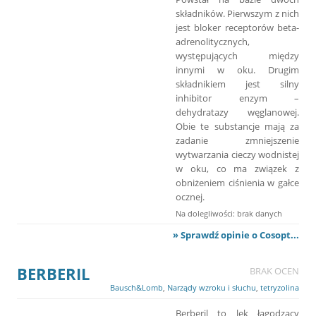
składników. Pierwszym z nich
jest bloker receptorów beta-
adrenolitycznych,
występujących między
innymi w oku. Drugim
składnikiem jest silny
inhibitor enzym –
dehydratazy węglanowej.
Obie te substancje mają za
zadanie zmniejszenie
wytwarzania cieczy wodnistej
w oku, co ma związek z
obniżeniem ciśnienia w gałce
ocznej.
Na dolegliwości: brak danych
» Sprawdź opinie o Cosopt...
BERBERIL
BRAK OCEN
Bausch&Lomb
,
Narządy wzroku i słuchu
,
tetryzolina
Berberil to lek łagodzący