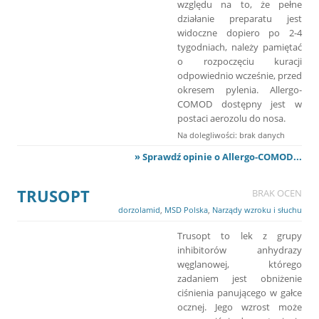
względu na to, że pełne
działanie preparatu jest
widoczne dopiero po 2-4
tygodniach, należy pamiętać
o rozpoczęciu kuracji
odpowiednio wcześnie, przed
okresem pylenia. Allergo-
COMOD dostępny jest w
postaci aerozolu do nosa.
Na dolegliwości: brak danych
» Sprawdź opinie o Allergo-COMOD...
TRUSOPT
BRAK OCEN
dorzolamid
,
MSD Polska
,
Narządy wzroku i słuchu
Trusopt to lek z grupy
inhibitorów anhydrazy
węglanowej, którego
zadaniem jest obniżenie
ciśnienia panującego w gałce
ocznej. Jego wzrost może