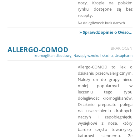
nocy. Krople na polskim
rynku dostępne są bez
recepty.
Na dolegliwości: brak danych
» Sprawdź opinie o Oviso...
ALLERGO-COMOD
BRAK OCEN
kromoglikan disodowy
,
Narządy wzroku i słuchu
,
Ursapharm
Allergo-COMOD to lek o
działaniu przeciwalergicznym.
Należy on do grupy nieco
mniej popularnych w
leczeniu tego typu
dolegliwości kromoglikanów.
Działanie preparatu polega
na uszczelnieniu drobnych
naczyń i zapobiegnięciu
wysiękowi z nosa, który
bardzo często towarzyszy
katarowi siennemu. Ze