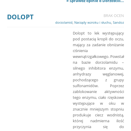
» Sprawdź opinie o Dorzostill...
DOLOPT
BRAK OCEN
dorzolamid
,
Narządy wzroku i słuchu
,
Sandoz
Dolopt to lek występujący
pod postacią kropli do oczu,
mający za zadanie obniżanie
ciśnienia
wewnątrzgałkowego. Powstał
na bazie dorzolamidu –
silnego inhibitora enzymu,
anhydrazy węglanowej,
pochodzącego z grupy
sulfonamidów. Poprzez
zablokowanie aktywności
tego enzymu, ciało rzęskowe
występujące w oku w
znacznie mniejszym stopniu
produkuje ciecz wodnistą,
której nadmierna ilość
przyczynia się do