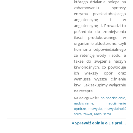
którego działanie polega na
zahamowaniu syntezy
enzymu przekształcającego
angiotensynę I w
angiotensynę II. Prowadzi to
pośrednio do zmniejszenia
ilości produkowanego w
organizmie aldosteronu, czyli
hormonu odpowiedzialnego
za retencję wody i sodu, a
także do zwężenia naczyń
krwionośnych, co powoduje
ich większy opór oraz
wymusza wyższe ciśnienie
krwi. Lek zakupimy wyłącznie
na receptę.
Na dolegliwości:
na nadciśnienie
,
nadciśnienie
,
nadciśnienie
tętnicze
,
niewydo
,
niewydolność
serca
,
zawał
,
zawał serca
» Sprawdź opinie o Lisiprol...