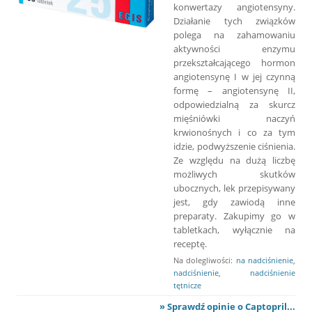
konwertazy angiotensyny.
Działanie tych związków
polega na zahamowaniu
aktywności enzymu
przekształcającego hormon
angiotensynę I w jej czynną
formę – angiotensynę II,
odpowiedzialną za skurcz
mięśniówki naczyń
krwionośnych i co za tym
idzie, podwyższenie ciśnienia.
Ze względu na dużą liczbę
możliwych skutków
ubocznych, lek przepisywany
jest, gdy zawiodą inne
preparaty. Zakupimy go w
tabletkach, wyłącznie na
receptę.
Na dolegliwości:
na nadciśnienie
,
nadciśnienie
,
nadciśnienie
tętnicze
» Sprawdź opinie o Captopril...