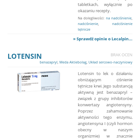
tabletkach, wyłącznie po
okazaniu recepty.
Na dolegliwości:
na nadciśnienie
,
nadciśnienie
,
nadciśnienie
tętnicze
» Sprawdź opinie o Lecalpin...
LOTENSIN
BRAK OCEN
benazapryl
,
Meda Aktiebolag
,
Układ sercowo-naczyniowy
Lotensin to lek o działaniu
obniżającym ciśnienie
tętnicze krwi. Jego substancją
aktywną jest benazapryl –
związek z grupy inhibitorów
konwertazy angiotensyny.
Poprzez zahamowanie
aktywności tego enzymu,
angiotensyna I (czyli hormon
obecny w naszym
organizmie) w znacznie