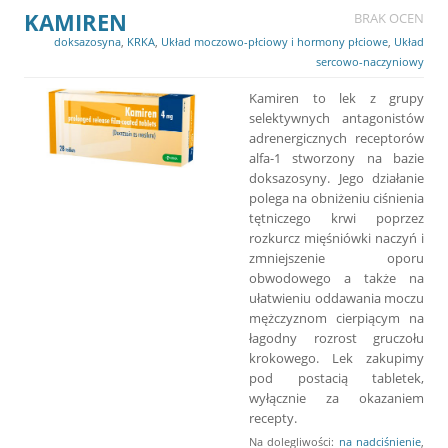
KAMIREN
BRAK OCEN
doksazosyna
,
KRKA
,
Układ moczowo-płciowy i hormony płciowe
,
Układ
sercowo-naczyniowy
Kamiren to lek z grupy
selektywnych antagonistów
adrenergicznych receptorów
alfa-1 stworzony na bazie
doksazosyny. Jego działanie
polega na obniżeniu ciśnienia
tętniczego krwi poprzez
rozkurcz mięśniówki naczyń i
zmniejszenie oporu
obwodowego a także na
ułatwieniu oddawania moczu
mężczyznom cierpiącym na
łagodny rozrost gruczołu
krokowego. Lek zakupimy
pod postacią tabletek,
wyłącznie za okazaniem
recepty.
Na dolegliwości:
na nadciśnienie
,