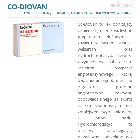
CO-DIOVAN
BRAK OCEN
hydrochlorotiazyd
,
Novartis
,
Układ sercowo-naczyniowy
,
walsartan
Co-Diovan to lek obniżający
ciśnienie tętnicze krwi. Jest on
preparatem złożonym –
zawiera w swoim składzie
walsartan oraz
hydrochlorotiazyd. Pierwsza
z wymienionych substancji to
inhibitor receptora
angiotensynowego, której
działanie polega obniżeniu w
organizmie poziomu
angiotensyny II – hormonu
odpowiedzialnego za skurcz
naczyń krwionośnych oraz
zmniejszenie wydalania wody
i jonów sodu.
Hydrochlorotiazyd to
diuretyk, zapobiegający
powstawaniu obrzęków oraz