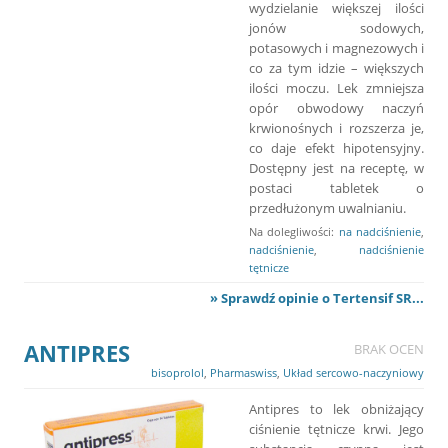
wydzielanie większej ilości
jonów sodowych,
potasowych i magnezowych i
co za tym idzie – większych
ilości moczu. Lek zmniejsza
opór obwodowy naczyń
krwionośnych i rozszerza je,
co daje efekt hipotensyjny.
Dostępny jest na receptę, w
postaci tabletek o
przedłużonym uwalnianiu.
Na dolegliwości:
na nadciśnienie
,
nadciśnienie
,
nadciśnienie
tętnicze
» Sprawdź opinie o Tertensif SR...
ANTIPRES
BRAK OCEN
bisoprolol
,
Pharmaswiss
,
Układ sercowo-naczyniowy
Antipres to lek obniżający
ciśnienie tętnicze krwi. Jego