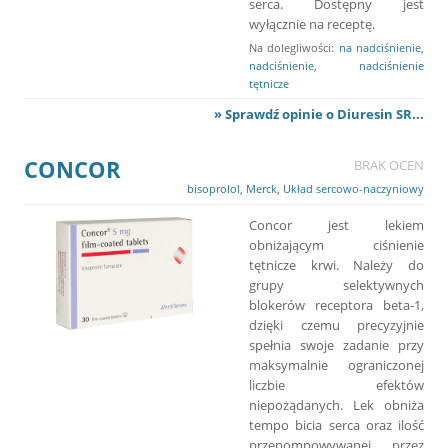
serca. Dostępny jest
wyłącznie na receptę.
Na dolegliwości:
na nadciśnienie
,
nadciśnienie
,
nadciśnienie
tętnicze
» Sprawdź opinie o Diuresin SR...
CONCOR
BRAK OCEN
bisoprolol
,
Merck
,
Układ sercowo-naczyniowy
Concor jest lekiem
obniżającym ciśnienie
tętnicze krwi. Należy do
grupy selektywnych
blokerów receptora beta-1,
dzięki czemu precyzyjnie
spełnia swoje zadanie przy
maksymalnie ograniczonej
liczbie efektów
niepożądanych. Lek obniża
tempo bicia serca oraz ilość
przepompowywanej przez