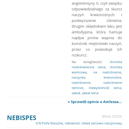
angiotensyny II, czyli związku
odpowiedzialnego za skurcz
naczyń krwionośnych i
podwyższenie ciśnienia.
Drugim składnikiem leku jest
amlodypina, która hamuje
napływ jonów wapnia do
komórek mięśniówki naczyń,
przez co powoduje ich
rozkurcz.
Na dolegliwości:
choroba
niedokrwienna serca
,
choroba
wieńcowa
,
na nadciśnienie
,
naczynka krwionośne
,
nadciśnienie
,
nadciśnienie
tętnicze
,
niewydolność serca
,
zawał
,
zawał serca
» Sprawdź opinie o Amlessa...
NEBISPES
BRAK OCEN
ICN Polfa Rzeszów
,
nebiwolol
,
Układ sercowo-naczyniowy