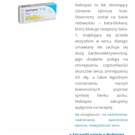
Nebispes to lek obniżający
ciśnienie tętnicze krwi.
Stworzony został na bazie
nebiwololu – beta-blokera,
który blokuje receptory beta-
1, znajdujące się przede
wszystkim w sercu, dlatego
omawiany lek cechuje się
dużą kardioselektywnością.
Jego działanie polega na
zmniejszeniu częstotliwości
skurczów serca, zmniejszeniu
ich siły, a także łagodnym
rozszerzeniu naczyń
krwionośnych poprzez
syntezę tlenku azotu.
Nebispes zakupimy
wyłącznie na receptę.
Na dolegliwości:
na nadciśnienie
,
nadciśnienie
,
nadciśnienie
tętnicze
,
niewydolność serca
» Sprawdź opinie o Nebispes...