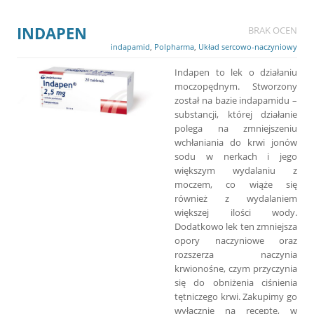
INDAPEN
BRAK OCEN
indapamid
,
Polpharma
,
Układ sercowo-naczyniowy
Indapen to lek o działaniu
moczopędnym. Stworzony
został na bazie indapamidu –
substancji, której działanie
polega na zmniejszeniu
wchłaniania do krwi jonów
sodu w nerkach i jego
większym wydalaniu z
moczem, co wiąże się
również z wydalaniem
większej ilości wody.
Dodatkowo lek ten zmniejsza
opory naczyniowe oraz
rozszerza naczynia
krwionośne, czym przyczynia
się do obniżenia ciśnienia
tętniczego krwi. Zakupimy go
wyłącznie na receptę, w