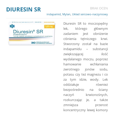
DIURESIN SR
BRAK OCEN
indapamid
,
Mylan
,
Układ sercowo-naczyniowy
Diuresin SR to moczopędny
lek, którego głównym
zadaniem jest obniżenie
ciśnienia tętniczego krwi.
Stworzony został na bazie
indapamidu – substancji
zwiększającej ilość
wydalanego moczu, poprzez
hamowanie wchłaniania
zwrotnego jonów sodu,
potasu czy też magnezu i co
za tym idzie, wody. Lek
oddziałuje również
bezpośrednio na ściany
naczyń krwionośnych,
rozkurczając je, a także
zmniejsza przerost
koncentryczny lewej komory