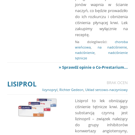
jonów wapnia w ścianie
naczyń, co będzie prowadziło
do ich rozkurczu i obniżenia
ciśnienia płynącej krwi. Lek
zakupimy wyłącznie na
receptę.
Na dolegliwości:
choroba
wieńcowa
,
na nadciśnienie
,
nadciśnienie
,
nadciśnienie
tętnicze
» Sprawdź opinie o Co-Prestarium...
LISIPROL
BRAK OCEN
lizynopryl
,
Richter Gedeon
,
Układ sercowo-naczyniowy
Lisiprol to lek obniżający
ciśnienie tętnicze krwi. Jego
substancją czynną jest
lizinopril – związek należący
do grupy inhibitorów
konwertazy angiotensyny,