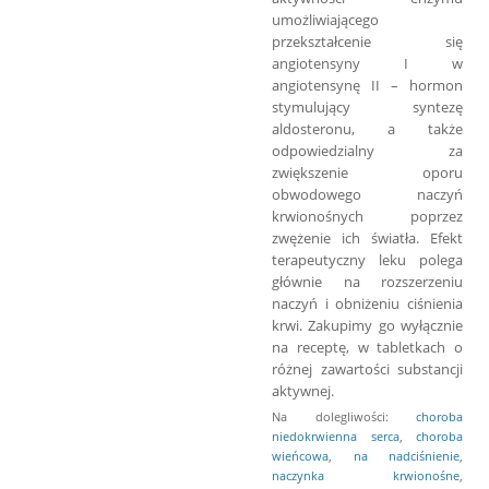
umożliwiającego
przekształcenie się
angiotensyny I w
angiotensynę II – hormon
stymulujący syntezę
aldosteronu, a także
odpowiedzialny za
zwiększenie oporu
obwodowego naczyń
krwionośnych poprzez
zwężenie ich światła. Efekt
terapeutyczny leku polega
głównie na rozszerzeniu
naczyń i obniżeniu ciśnienia
krwi. Zakupimy go wyłącznie
na receptę, w tabletkach o
różnej zawartości substancji
aktywnej.
Na dolegliwości:
choroba
niedokrwienna serca
,
choroba
wieńcowa
,
na nadciśnienie
,
naczynka krwionośne
,