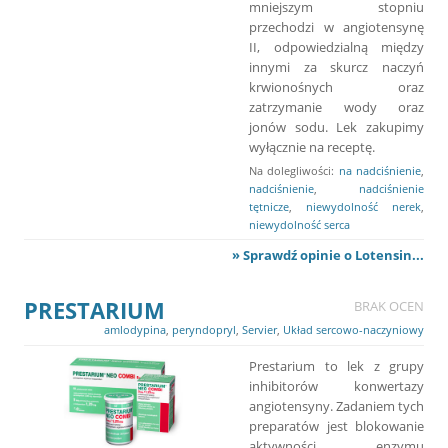
mniejszym stopniu
przechodzi w angiotensynę
II, odpowiedzialną między
innymi za skurcz naczyń
krwionośnych oraz
zatrzymanie wody oraz
jonów sodu. Lek zakupimy
wyłącznie na receptę.
Na dolegliwości:
na nadciśnienie
,
nadciśnienie
,
nadciśnienie
tętnicze
,
niewydolność nerek
,
niewydolność serca
» Sprawdź opinie o Lotensin...
PRESTARIUM
BRAK OCEN
amlodypina
,
peryndopryl
,
Servier
,
Układ sercowo-naczyniowy
Prestarium to lek z grupy
inhibitorów konwertazy
angiotensyny. Zadaniem tych
preparatów jest blokowanie
aktywności enzymu