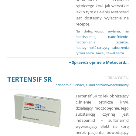
tętniczego krwi. Jak wszystkie
leki o tym działaniu Metocard
jest dostępny wyłącznie na
receptę.
Na dolegliwości:
arytmia
,
na
nadciśnienie
,
nadciśnienie
,
nadciśnienie tętnicze
,
nadczynność tarczycy
,
zaburzenia
rytmu serca
,
zawał
,
zawał serca
» Sprawdź opinie o Metocard...
TERTENSIF SR
BRAK OCEN
indapamid
,
Servier
,
Układ sercowo-naczyniowy
Tertensif SR to lek obniżający
ciśnienie tętnicze krwi,
działający moczopędnie. Jego
substancją czynną jest
indapamid – sulfonamid
wywierający efekt na korę
nerek pacjenta, powodujący