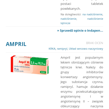
postaci tabletek
powlekanych.
Na dolegliwości:
na nadciśnienie
,
nadciśnienie
,
nadciśnienie
tętnicze
» Sprawdź opinie o Indapen...
AMPRIL
BRAK OCEN
KRKA
,
ramipryl
,
Układ sercowo-naczyniowy
Ampril jest popularnym
lekiem obniżającym ciśnienie
tętnicze krwi. Należy do
grupy inhibitorów
konwertazy angiotensyny.
Jego substancja czynna,
ramipryl, hamuje działanie
enzymu przekształcającego
angiotensynę I w
angiotensynę II – związek
obkurczający naczynia