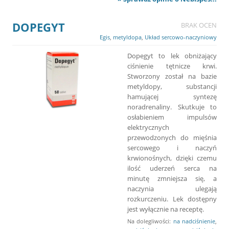
DOPEGYT
BRAK OCEN
Egis
,
metyldopa
,
Układ sercowo-naczyniowy
Dopegyt to lek obniżający
ciśnienie tętnicze krwi.
Stworzony został na bazie
metyldopy, substancji
hamującej syntezę
noradrenaliny. Skutkuje to
osłabieniem impulsów
elektrycznych
przewodzonych do mięśnia
sercowego i naczyń
krwionośnych, dzięki czemu
ilość uderzeń serca na
minutę zmniejsza się, a
naczynia ulegają
rozkurczeniu. Lek dostępny
jest wyłącznie na receptę.
Na dolegliwości:
na nadciśnienie
,