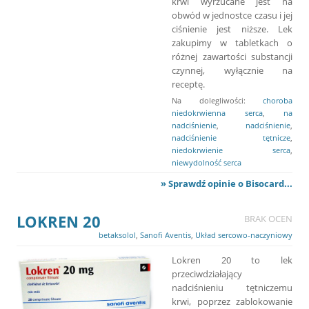
krwi wyrzucane jest na
obwód w jednostce czasu i jej
ciśnienie jest niższe. Lek
zakupimy w tabletkach o
różnej zawartości substancji
czynnej, wyłącznie na
receptę.
Na dolegliwości:
choroba
niedokrwienna serca
,
na
nadciśnienie
,
nadciśnienie
,
nadciśnienie tętnicze
,
niedokrwienie serca
,
niewydolność serca
» Sprawdź opinie o Bisocard...
LOKREN 20
BRAK OCEN
betaksolol
,
Sanofi Aventis
,
Układ sercowo-naczyniowy
Lokren 20 to lek
przeciwdziałający
nadciśnieniu tętniczemu
krwi, poprzez zablokowanie