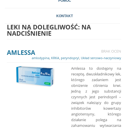
POMOC
KONTAKT
LEKI NA DOLEGLIWOŚĆ:
NA
NADCIŚNIENIE
AMLESSA
BRAK OCEN
amlodypina
,
KRKA
,
peryndopryl
,
Układ sercowo-naczyniowy
Amlessa to dostępny na
receptę, dwuskładnikowy lek,
którego zadaniem jest
obniżenie ciśnienia krwi.
Jedną z jego substancji
czynnych jest perindopril –
związek należący do grupy
inhibitorów kowertazy
angiotensyny, którego
działanie polega na
zahamowaniu wytwarzania