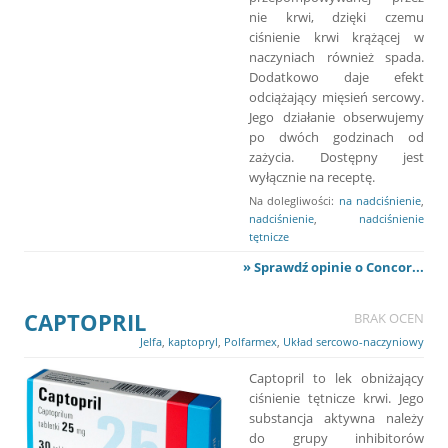
nie krwi, dzięki czemu
ciśnienie krwi krążącej w
naczyniach również spada.
Dodatkowo daje efekt
odciążający mięsień sercowy.
Jego działanie obserwujemy
po dwóch godzinach od
zażycia. Dostępny jest
wyłącznie na receptę.
Na dolegliwości:
na nadciśnienie
,
nadciśnienie
,
nadciśnienie
tętnicze
» Sprawdź opinie o Concor...
CAPTOPRIL
BRAK OCEN
Jelfa
,
kaptopryl
,
Polfarmex
,
Układ sercowo-naczyniowy
Captopril to lek obniżający
ciśnienie tętnicze krwi. Jego
substancja aktywna należy
do grupy inhibitorów