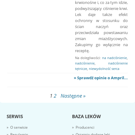
krwionośne i, co za tym idzie,
podwyższający ciśnienie krwi.
Lek daje także efekt
ochronny w stosunku do
ścian naczyń oraz
przeciwdziała powstawaniu
zmian miażdżycowych.
Zakupimy go wyłącznie na
receptę.
Na dolegliwości:
na nadciśnienie
,
nadciśnienie
,
nadciśnienie
tętnicze
,
niewydolność serca
» Sprawdź opinie o Ampril...
1
2
Następne »
SERWIS
BAZA LEKÓW
» O serwisie
» Producenci
» Regulamin
» Ostatnio dodane leki