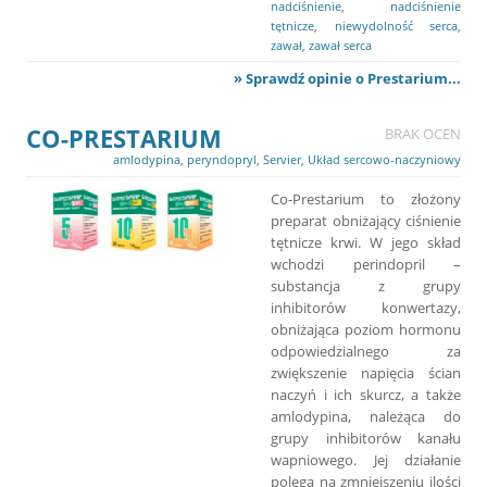
nadciśnienie
,
nadciśnienie
tętnicze
,
niewydolność serca
,
zawał
,
zawał serca
» Sprawdź opinie o Prestarium...
CO-PRESTARIUM
BRAK OCEN
amlodypina
,
peryndopryl
,
Servier
,
Układ sercowo-naczyniowy
Co-Prestarium to złożony
preparat obniżający ciśnienie
tętnicze krwi. W jego skład
wchodzi perindopril –
substancja z grupy
inhibitorów konwertazy,
obniżająca poziom hormonu
odpowiedzialnego za
zwiększenie napięcia ścian
naczyń i ich skurcz, a także
amlodypina, należąca do
grupy inhibitorów kanału
wapniowego. Jej działanie
polega na zmniejszeniu ilości