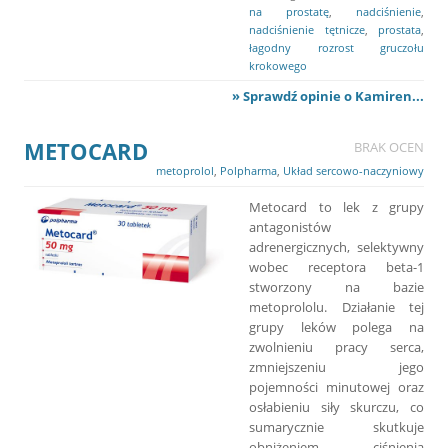
na prostatę
,
nadciśnienie
,
nadciśnienie tętnicze
,
prostata
,
łagodny rozrost gruczołu
krokowego
» Sprawdź opinie o Kamiren...
METOCARD
BRAK OCEN
metoprolol
,
Polpharma
,
Układ sercowo-naczyniowy
Metocard to lek z grupy
antagonistów
adrenergicznych, selektywny
wobec receptora beta-1
stworzony na bazie
metoprololu. Działanie tej
grupy leków polega na
zwolnieniu pracy serca,
zmniejszeniu jego
pojemności minutowej oraz
osłabieniu siły skurczu, co
sumarycznie skutkuje
obniżeniem ciśnienia