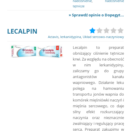
nadciśnienie
,
nadciśnienie
tętnicze
» Sprawdź opinie o Dopegyt...
LECALPIN
Actavis
,
lerkanidypina
,
Układ sercowo-naczyniowy
Lecalpin to preparat
obniżający ciśnienie tętnicze
krwi. Za względu na obecność
w nim lerkanidypiny,
zaliczamy go do grupy
antagonistów kanału
wapniowego. Działanie leku
polega na hamowaniu
transportu jonów wapnia do
komórek mięśniówki naczyń i
mięśnia sercowego, co daje
silny efekt rozkurczający
naczynia oraz nieznacznie
zwalniający i regulujący pracę
serca. Preparat zakupimy w