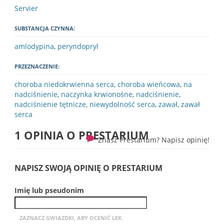
Servier
SUBSTANCJA CZYNNA:
amlodypina
,
peryndopryl
PRZEZNACZENIE:
choroba niedokrwienna serca
,
choroba wieńcowa
,
na
nadciśnienie
,
naczynka krwionośne
,
nadciśnienie
,
nadciśnienie tętnicze
,
niewydolność serca
,
zawał
,
zawał
serca
1 OPINIA O
PRESTARIUM
Znasz Prestarium? Napisz opinię!
NAPISZ SWOJĄ OPINIĘ O PRESTARIUM
Imię lub pseudonim
ZAZNACZ GWIAZDKI, ABY OCENIĆ LEK.