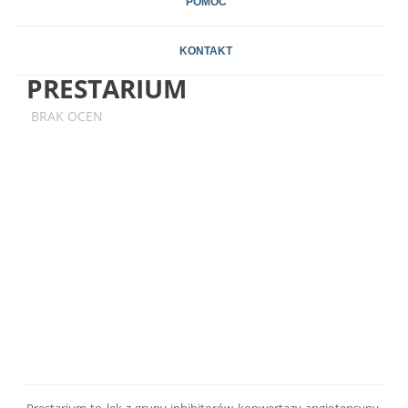
POMOC
KONTAKT
PRESTARIUM
BRAK OCEN
Prestarium to lek z grupy inhibitorów konwertazy angiotensyny.