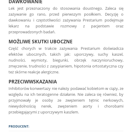
DAWKOWANIE
Lek jest przeznaczony do stosowania doustnego. Zaleca się
zażywanie go rano, przed pierwszym posiłkiem. Decyzję o
dawkowaniu i częstotliwości zażywania Prestarium podejmuje
lekarz na podstawie rozmowy z pacjentem oraz
przeprowadzonych badań.
MOŻLIWE SKUTKI UBOCZNE
Część chorych w trakcie zażywania Prestarium doświadcza
efektów ubocznych, takich jak: uporczywy, suchy kaszel,
nudności, wymioty, biegunki, obrzęk naczynioruchowy,
zmęczenie, trudności z zasypianiem, hipotonia ortostatyczna czy
też skórne reakcje alergiczne.
PRZECIWWSKAZANIA
Inhibitorów konwertazy nie należy podawać kobietom w ciąży, ze
względu na ich teratogenne działanie. Nie zaleca się również, by
przyjmowały je osoby ze zwężeniem tętnic nerkowych,
niewydolnością nerek, zwężeniem aorty i chorobami
przebiegającymi z uporczywym kaszlem.
PRODUCENT: