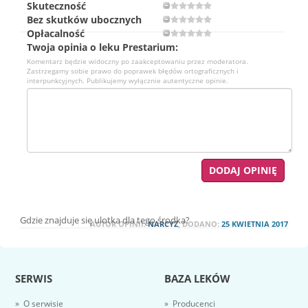
Skuteczność
Bez skutków ubocznych
Opłacalność
Twoja opinia o leku Prestarium:
Komentarz będzie widoczny po zaakceptowaniu przez moderatora.
Zastrzegamy sobie prawo do poprawek błędów ortograficznych i
interpunkcyjnych. Publikujemy wyłącznie autentyczne opinie.
Gdzie znajduje się ulotka dla tego środka?
AUTOR OPINII:
NARCYZ
, DODANO:
25 KWIETNIA 2017
SERWIS
BAZA LEKÓW
» O serwisie
» Producenci