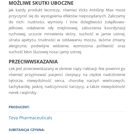
MOŻLIWE SKUTKI UBOCZNE
Jak każdy produkt leczniczy, również Vicks AntiGrip Max może
przyczynić się do wystąpienia efektów niepożądanych. Zaliczamy
do nich: nudności, wymioty i inne dolegliwości żołądkowo-
jelitowe, osłabienie siły mięśniowej, zaburzenia koordynacji
ruchowej, uczucie mrowienia skóry, suchość w jamie ustnej,
utrata apetytu, trudności w oddawaniu moczu, skórne zmiany
alergiczne, podwójne widzenie, wzmożona potliwość oraz
suchość błon śluzowej nosa i jamy ustnej.
PRZECIWWSKAZANIA
Lek jest przeciwwskazany w okresie ciąży i laktacji. Nie powinni go
również przyjmować pacjenci cierpiący na ciężkie nadciśnienie
tętnicze, niewydolność serca, chorobę naczyń wieńcowych,
tachykardię, jaskrę, nadczynność tarczycy, a także niewydolność
nerek i wątroby.
PRODUCENT:
Teva Pharmaceuticals
SUBSTANCJA CZYNNA: