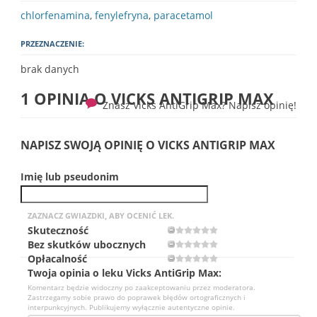
chlorfenamina
,
fenylefryna
,
paracetamol
PRZEZNACZENIE:
brak danych
1 OPINIA O
VICKS ANTIGRIP MAX
Znasz Vicks AntiGrip Max? Napisz opinię!
NAPISZ SWOJĄ OPINIĘ O VICKS ANTIGRIP MAX
Imię lub pseudonim
ZAZNACZ GWIAZDKI, ABY OCENIĆ LEK.
Skuteczność
Bez skutków ubocznych
Opłacalność
Twoja opinia o leku Vicks AntiGrip Max:
Komentarz będzie widoczny po zaakceptowaniu przez moderatora.
Zastrzegamy sobie prawo do poprawek błędów ortograficznych i
interpunkcyjnych. Publikujemy wyłącznie autentyczne opinie.