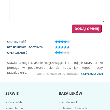
SKUTECZNOŚĆ
BEZ SKUTKÓW UBOCZNYCH
OPŁACALNOŚĆ
Stawia na nogi! Działanie rozgrzewające i redukujące katar, bardzo
pomaga w pozbieraniu się do kupy, jak kogoś męczy
przeziębienie.
AUTOR OPINII:
DARO
, DODANO:
5 STYCZNIA 2020
SERWIS
BAZA LEKÓW
» O serwisie
» Producenci
» Regulamin
» Ostatnio dodane leki