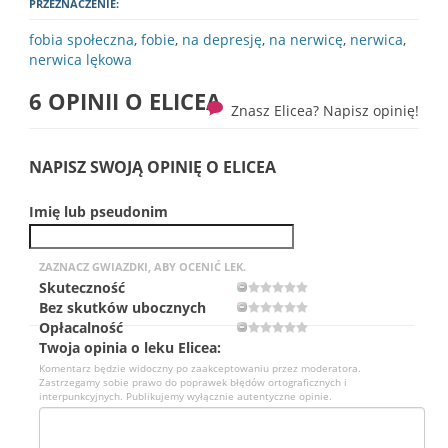
PRZEZNACZENIE:
fobia społeczna
,
fobie
,
na depresję
,
na nerwicę
,
nerwica
,
nerwica lękowa
6 OPINII O
ELICEA
Znasz Elicea? Napisz opinię!
NAPISZ SWOJĄ OPINIĘ O ELICEA
Imię lub pseudonim
ZAZNACZ GWIAZDKI, ABY OCENIĆ LEK.
Skuteczność
Bez skutków ubocznych
Opłacalność
Twoja opinia o leku Elicea:
Komentarz będzie widoczny po zaakceptowaniu przez moderatora.
Zastrzegamy sobie prawo do poprawek błędów ortograficznych i
interpunkcyjnych. Publikujemy wyłącznie autentyczne opinie.