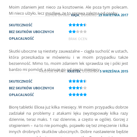
Moim zdaniem jest nieco za kosztownie. Ale poza tym polecam.
Mi nieco ulżyło, lecz możliwe, że to sprawa zależna od osoby.
AUTOR OPINII:
KAJA
, DODANO:
25 KWIETNIA 2017
SKUTECZNOŚĆ
BEZ SKUTKÓW UBOCZNYCH
OPŁACALNOŚĆ
BRAK OCEN
Skutki uboczne są niestety zauważalne – ciągła suchość w ustach,
która przeszkadza w mówieniu i w moim przypadku także
bezsenność. Mimo to, moim zdaniem lek sprawdza się i póki jest
bardzo mi pomógł, a stosuje go od pięciu miesięcy.
AUTOR OPINII:
KRISTEK
, DODANO:
5 WRZEŚNIA 2015
SKUTECZNOŚĆ
BEZ SKUTKÓW UBOCZNYCH
OPŁACALNOŚĆ
Biorę tabletki Elicea już kilka miesięcy. W moim przypadku dobrze
zadziałał na problemy z atakami lęku (występowały kilka razy
dziennie, teraz maks. 1 raz dziennie, a często w ogóle). Gorzej z
otępieniem – na to nie pomogło, pojawiło się też zmęczenie i kilka
innych drobnych skutków ubocznych. Dobre nastawienie będzie