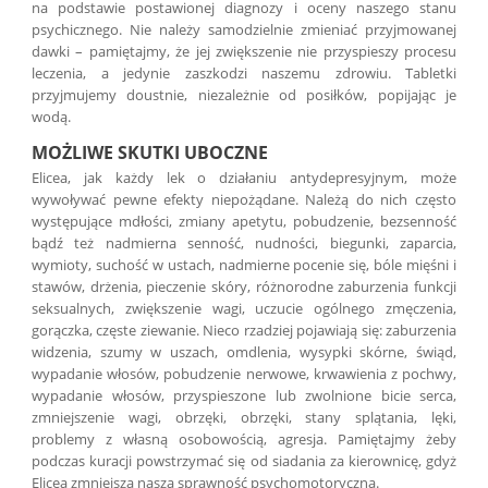
na podstawie postawionej diagnozy i oceny naszego stanu
psychicznego. Nie należy samodzielnie zmieniać przyjmowanej
dawki – pamiętajmy, że jej zwiększenie nie przyspieszy procesu
leczenia, a jedynie zaszkodzi naszemu zdrowiu. Tabletki
przyjmujemy doustnie, niezależnie od posiłków, popijając je
wodą.
MOŻLIWE SKUTKI UBOCZNE
Elicea, jak każdy lek o działaniu antydepresyjnym, może
wywoływać pewne efekty niepożądane. Należą do nich często
występujące mdłości, zmiany apetytu, pobudzenie, bezsenność
bądź też nadmierna senność, nudności, biegunki, zaparcia,
wymioty, suchość w ustach, nadmierne pocenie się, bóle mięśni i
stawów, drżenia, pieczenie skóry, różnorodne zaburzenia funkcji
seksualnych, zwiększenie wagi, uczucie ogólnego zmęczenia,
gorączka, częste ziewanie. Nieco rzadziej pojawiają się: zaburzenia
widzenia, szumy w uszach, omdlenia, wysypki skórne, świąd,
wypadanie włosów, pobudzenie nerwowe, krwawienia z pochwy,
wypadanie włosów, przyspieszone lub zwolnione bicie serca,
zmniejszenie wagi, obrzęki, obrzęki, stany splątania, lęki,
problemy z własną osobowością, agresja. Pamiętajmy żeby
podczas kuracji powstrzymać się od siadania za kierownicę, gdyż
Elicea zmniejsza naszą sprawność psychomotoryczną.