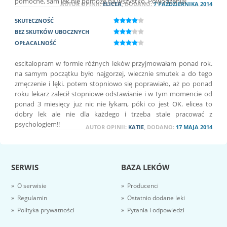
pomocne, sam lek nie pomoże na wszystko. Powodzenia!
AUTOR OPINII:
ELICEA
, DODANO:
7 PAŹDZIERNIKA 2014
SKUTECZNOŚĆ
BEZ SKUTKÓW UBOCZNYCH
OPŁACALNOŚĆ
escitalopram w formie różnych leków przyjmowałam ponad rok.
na samym początku było najgorzej, wiecznie smutek a do tego
zmęczenie i lęki. potem stopniowo się poprawiało, aż po ponad
roku lekarz zalecił stopniowe odstawianie i w tym momencie od
ponad 3 miesięcy już nic nie łykam, póki co jest OK. elicea to
dobry lek ale nie dla każdego i trzeba stale pracować z
psychologiem!!
AUTOR OPINII:
KATIE
, DODANO:
17 MAJA 2014
SERWIS
BAZA LEKÓW
» O serwisie
» Producenci
» Regulamin
» Ostatnio dodane leki
» Polityka prywatności
» Pytania i odpowiedzi