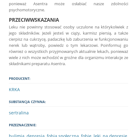
ponieważ Asentra może osłabiać nasze zdolności
psychomotoryczne.
PRZECIWWSKAZANIA
Leku nie powinny stosować osoby uczulone na którykolwiek z
jego składników. Jeżeli jesteś w ciąży, karmisz piersią, a także
cierpisz na cukrzycę, padaczkę lub zaburzenia w funkcjonowaniu
nerek lub wątroby, powiedz o tym lekarzowi. Poinformuj go
również o wszystkich przyjmowanych aktualnie lekach, ponieważ
wiele z nich może wchodzić w groźne dla organizmu interakcje ze
składnikami preparatu Asentra.
PRODUCENT:
KRKA
SUBSTANCJA CZYNNA:
sertralina
PRZEZNACZENIE:
bulimia
,
depresja
,
fobia społeczna
,
fobie
,
lęki
,
na depresję
,