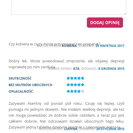
Czy kobieta w ciąży może przyjmować ten preparat?
AUTOR OPINII:
ROMANA
, DODANO:
25 KWIETNIA 2017
Dobry lek. Może powodować zmęczenie, ale objawy depresji
naprawdę po nim zanikają.
AUTOR OPINII:
ATA
, DODANO:
8 GRUDNIA 2015
SKUTECZNOŚĆ
BEZ SKUTKÓW UBOCZNYCH
OPŁACALNOŚĆ
Zażywam Asentrę od ponad pół roku. Czuję się lepiej, czyli
pomaga mi jednym słowem. Nie miałam wielkiej depresji, ale też
nie mogę powiedzieć że dobrze sobie radziłam, a teraz już jest
całkiem dobrze. Nie odczuwam działań ubocznych tego leku.
Zażywam jedną tabletkę dziennie zgodnie z zaleceniem doktora.
AUTOR OPINII:
LUCYNA
, DODANO:
24 STYCZNIA 2015