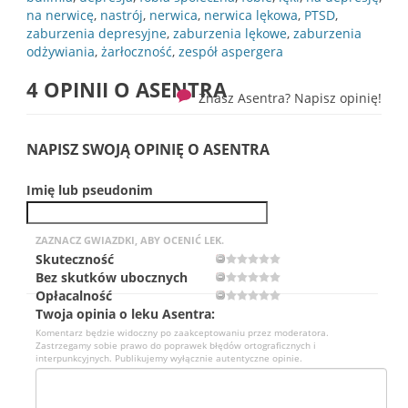
na nerwicę
,
nastrój
,
nerwica
,
nerwica lękowa
,
PTSD
,
zaburzenia depresyjne
,
zaburzenia lękowe
,
zaburzenia
odżywiania
,
żarłoczność
,
zespół aspergera
4 OPINII O
ASENTRA
Znasz Asentra? Napisz opinię!
NAPISZ SWOJĄ OPINIĘ O ASENTRA
Imię lub pseudonim
ZAZNACZ GWIAZDKI, ABY OCENIĆ LEK.
Skuteczność
Bez skutków ubocznych
Opłacalność
Twoja opinia o leku Asentra:
Komentarz będzie widoczny po zaakceptowaniu przez moderatora.
Zastrzegamy sobie prawo do poprawek błędów ortograficznych i
interpunkcyjnych. Publikujemy wyłącznie autentyczne opinie.