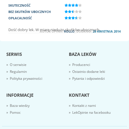
SKUTECZNOŚĆ
BEZ SKUTKÓW UBOCZNYCH
OPŁACALNOŚĆ
Dość dobry lek. W miarę niedużo skutków ubocznych.
AUTOR OPINII:
ROLLO
, DODANO:
28 KWIETNIA 2014
SERWIS
BAZA LEKÓW
» O serwisie
» Producenci
» Regulamin
» Ostatnio dodane leki
» Polityka prywatności
» Pytania i odpowiedzi
INFORMACJE
KONTAKT
» Baza wiedzy
» Kontakt z nami
» Pomoc
» LekOpinie na facebooku