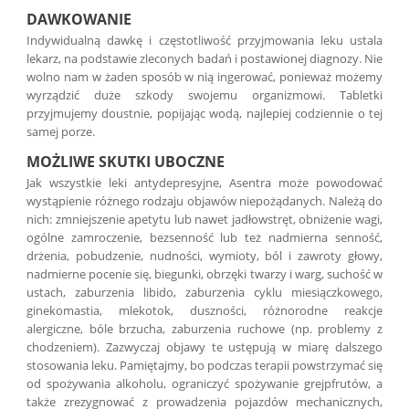
DAWKOWANIE
Indywidualną dawkę i częstotliwość przyjmowania leku ustala
lekarz, na podstawie zleconych badań i postawionej diagnozy. Nie
wolno nam w żaden sposób w nią ingerować, ponieważ możemy
wyrządzić duże szkody swojemu organizmowi. Tabletki
przyjmujemy doustnie, popijając wodą, najlepiej codziennie o tej
samej porze.
MOŻLIWE SKUTKI UBOCZNE
Jak wszystkie leki antydepresyjne, Asentra może powodować
wystąpienie różnego rodzaju objawów niepożądanych. Należą do
nich: zmniejszenie apetytu lub nawet jadłowstręt, obniżenie wagi,
ogólne zamroczenie, bezsenność lub też nadmierna senność,
drżenia, pobudzenie, nudności, wymioty, ból i zawroty głowy,
nadmierne pocenie się, biegunki, obrzęki twarzy i warg, suchość w
ustach, zaburzenia libido, zaburzenia cyklu miesiączkowego,
ginekomastia, mlekotok, duszności, różnorodne reakcje
alergiczne, bóle brzucha, zaburzenia ruchowe (np. problemy z
chodzeniem). Zazwyczaj objawy te ustępują w miarę dalszego
stosowania leku. Pamiętajmy, bo podczas terapii powstrzymać się
od spożywania alkoholu, ograniczyć spożywanie grejpfrutów, a
także zrezygnować z prowadzenia pojazdów mechanicznych,