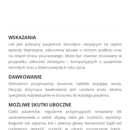
WSKAZANIA
Lek jest polecany pacjentom dorosłym, cierpiącym na ciężkie
epizody depresyjne, zaburzenia lękowe o różnym podłożu oraz
na zespół stresu pourazowego. Może być również stosowany w
przypadku zaburzeń obsesyjno – kompulsyjnych u pacjentów
dorosłych oraz u dzieci powyżej 6. roku życia.
DAWKOWANIE
Stimuloton przyjmujemy doustnie, tabletki popijając wodą.
Decyzja dotycząca dawkowania jest ustalana przez lekarza
specjalistę indywidualnie w stosunku do każdego pacjenta.
MOŻLIWE SKUTKI UBOCZNE
Część pacjentów, regularnie przyjmujących omawiany lek
zaobserwowała u siebie objawy takie jak: nudności, wymioty,
biegunki lub zaparcia, ból i zawroty głowy, bezsenność bądź też
nadmierna senność, suchość w ustach, rozszerzenie źrenic,