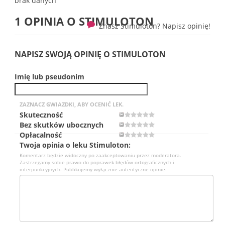
brak danych
1 OPINIA O
STIMULOTON
Znasz Stimuloton? Napisz opinię!
NAPISZ SWOJĄ OPINIĘ O STIMULOTON
Imię lub pseudonim
ZAZNACZ GWIAZDKI, ABY OCENIĆ LEK.
Skuteczność
Bez skutków ubocznych
Opłacalność
Twoja opinia o leku Stimuloton:
Komentarz będzie widoczny po zaakceptowaniu przez moderatora.
Zastrzegamy sobie prawo do poprawek błędów ortograficznych i
interpunkcyjnych. Publikujemy wyłącznie autentyczne opinie.