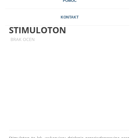
POMOC
KONTAKT
STIMULOTON
BRAK OCEN
Stimuloton to lek, wykazujący działanie przeciwdepresyjne oraz