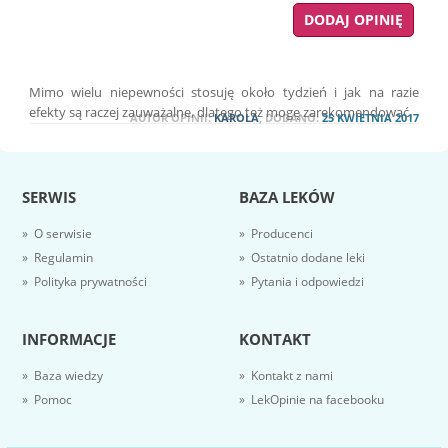
Mimo wielu niepewności stosuję około tydzień i jak na razie
efekty są raczej zauważalne, dlatego też mogę zarekomendować.
AUTOR OPINII:
KAROLA
, DODANO:
25 KWIETNIA 2017
SERWIS
BAZA LEKÓW
» O serwisie
» Producenci
» Regulamin
» Ostatnio dodane leki
» Polityka prywatności
» Pytania i odpowiedzi
INFORMACJE
KONTAKT
» Baza wiedzy
» Kontakt z nami
» Pomoc
» LekOpinie na facebooku