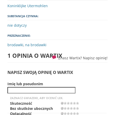
Koninklijke Utermohlen
SUBSTANCJA CZYNNA:
nie dotyczy
PRZEZNACZENIE:
brodawki
,
na brodawki
1 OPINIA O
WARTIX
Znasz Wartix? Napisz opinię!
NAPISZ SWOJĄ OPINIĘ O WARTIX
Imię lub pseudonim
ZAZNACZ GWIAZDKI, ABY OCENIĆ LEK.
Skuteczność
Bez skutków ubocznych
Opłacalność