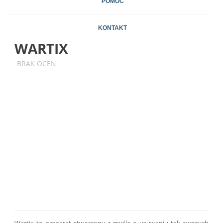
POMOC
KONTAKT
WARTIX
BRAK OCEN
Wartix to preparat stworzony z myślą o usuwaniu tak zwanych