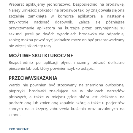
Preparat aplikujemy jednorazowo, bezpośrednio na brodawkę.
Należy umieścić aplikator na brodawce tak, by znajdowała się ona
szczelnie zamknięta w komorze aplikatora, a następnie
trzykrotnie nacisnąć dozownik. Zaleca się późniejsze
przytrzymanie aplikatora na kurzajce przez przynajmniej 10
sekund. Jeżeli po dwóch tygodniach brodawka nie odpadnie,
zabieg można powtórzyć, jednakże może on być przeprowadzany
nie więcej niż cztery razy.
MOŻLIWE SKUTKI UBOCZNE
Bezpośrednio po aplikacji płynu, możemy odczuć delikatne
pieczenie lub ból, który powinien szybko ustąpić.
PRZECIWWSKAZANIA
Wartix nie powinien być stosowany na znamiona owłosione,
pieprzyki, brodawki znajdujące się w okolicach narządów
płciowych, a także w miejscu gdzie skóra jest delikatna, na
podrażnioną lub zmienioną zapalnie skórę, a także u pacjentów
chorych na cukrzycę, zaburzenia krążenia oraz uczulonych na
zimno.
PRODUCENT: