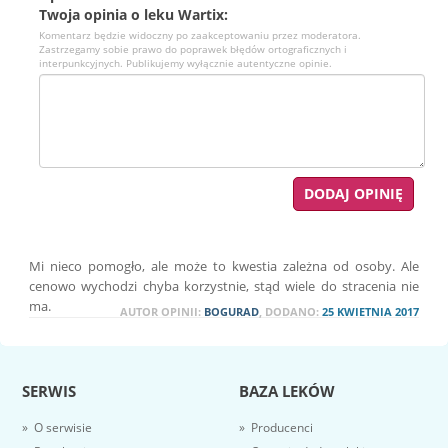
Twoja opinia o leku Wartix:
Komentarz będzie widoczny po zaakceptowaniu przez moderatora.
Zastrzegamy sobie prawo do poprawek błędów ortograficznych i
interpunkcyjnych. Publikujemy wyłącznie autentyczne opinie.
Mi nieco pomogło, ale może to kwestia zależna od osoby. Ale
cenowo wychodzi chyba korzystnie, stąd wiele do stracenia nie
ma.
AUTOR OPINII:
BOGURAD
, DODANO:
25 KWIETNIA 2017
SERWIS
BAZA LEKÓW
» O serwisie
» Producenci