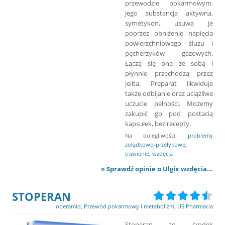
przewodzie pokarmowym.
Jego substancja aktywna,
symetykon, usuwa je
poprzez obniżenie napięcia
powierzchniowego śluzu i
pęcherzyków gazowych.
Łączą się one ze sobą i
płynnie przechodzą przez
jelita. Preparat likwiduje
także odbijanie oraz uciążliwe
uczucie pełności. Możemy
zakupić go pod postacią
kapsułek, bez recepty.
Na dolegliwości:
problemy
żołądkowo-przełykowe
,
trawienie
,
wzdęcia
» Sprawdź opinie o Ulgix wzdęcia...
STOPERAN
loperamid
,
Przewód pokarmowy i metabolizm
,
US Pharmacia
Stoperan to środek