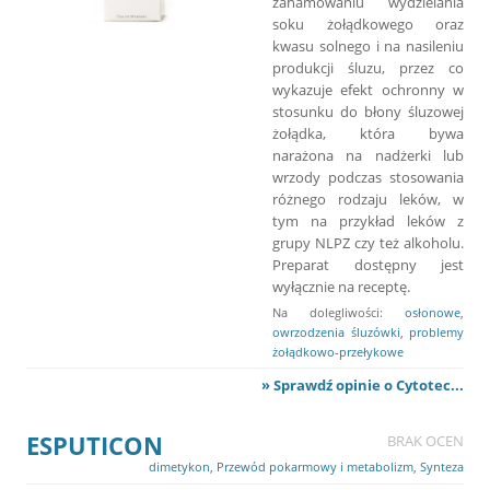
zahamowaniu wydzielania
soku żołądkowego oraz
kwasu solnego i na nasileniu
produkcji śluzu, przez co
wykazuje efekt ochronny w
stosunku do błony śluzowej
żołądka, która bywa
narażona na nadżerki lub
wrzody podczas stosowania
różnego rodzaju leków, w
tym na przykład leków z
grupy NLPZ czy też alkoholu.
Preparat dostępny jest
wyłącznie na receptę.
Na dolegliwości:
osłonowe
,
owrzodzenia śluzówki
,
problemy
żołądkowo-przełykowe
» Sprawdź opinie o Cytotec...
ESPUTICON
BRAK OCEN
dimetykon
,
Przewód pokarmowy i metabolizm
,
Synteza