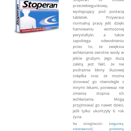
przeciwbiegunkowy,
występujący pod postacią
tabletek. Przywraca
normalną pracę jelit dzięki
hamowaniu wzmożonej
perystaltyki, a także
zapobiega odwodnieniu
przez to, że zwiększa
wchłanianie zwrotne wody w
jelicie grubym. Jego dużą
zaletą jest fakt, że nie
podrażnia błony śluzowej
żołądka oraz że można
stosować go równolegle z
innymi lekami, ponieważ nie
zmienia stopnia ich
wchłaniania. Mogą
przyjmować go nawet dzieci,
jeśli tylko ukończyły 6. rok
życia.
Na dolegliwości:
biegunka
,
niestrawność
,
problemy