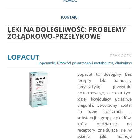
POMOC
KONTAKT
LEKI NA DOLEGLIWOŚĆ:
PROBLEMY
ŻOŁĄDKOWO-PRZEŁYKOWE
LOPACUT
BRAK OCEN
loperamid
,
Przewód pokarmowy i metabolizm
,
Vitabalans
Lopacut to dostępny bez
recepty lek hamujący
perystaltykę przewodu
pokarmowego, a co za tym
idzie, likwidujący uciążliwe
biegunki. Stworzony został
na bazie loperamidu –
substancji z grupy opioidów,
która oddziałując na
receptory znajdujące się w
ścianie jelit, hamuje