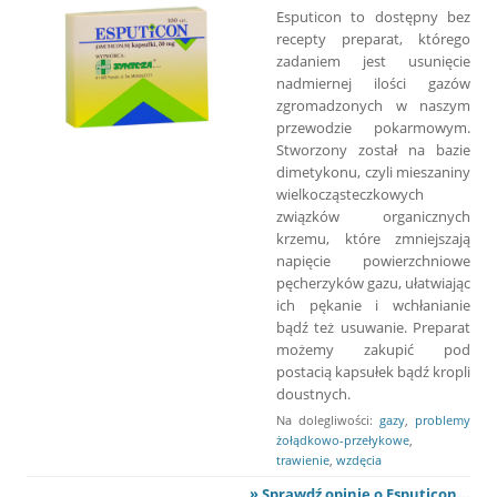
Esputicon to dostępny bez
recepty preparat, którego
zadaniem jest usunięcie
nadmiernej ilości gazów
zgromadzonych w naszym
przewodzie pokarmowym.
Stworzony został na bazie
dimetykonu, czyli mieszaniny
wielkocząsteczkowych
związków organicznych
krzemu, które zmniejszają
napięcie powierzchniowe
pęcherzyków gazu, ułatwiając
ich pękanie i wchłanianie
bądź też usuwanie. Preparat
możemy zakupić pod
postacią kapsułek bądź kropli
doustnych.
Na dolegliwości:
gazy
,
problemy
żołądkowo-przełykowe
,
trawienie
,
wzdęcia
» Sprawdź opinie o Esputicon...