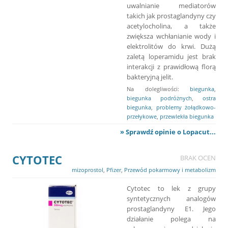
uwalnianie mediatorów
takich jak prostaglandyny czy
acetylocholina, a także
zwiększa wchłanianie wody i
elektrolitów do krwi. Dużą
zaletą loperamidu jest brak
interakcji z prawidłową florą
bakteryjną jelit.
Na dolegliwości:
biegunka
,
biegunka podróżnych
,
ostra
biegunka
,
problemy żołądkowo-
przełykowe
,
przewlekła biegunka
» Sprawdź opinie o Lopacut...
CYTOTEC
BRAK OCEN
mizoprostol
,
Pfizer
,
Przewód pokarmowy i metabolizm
Cytotec to lek z grupy
syntetycznych analogów
prostaglandyny E1. Jego
działanie polega na