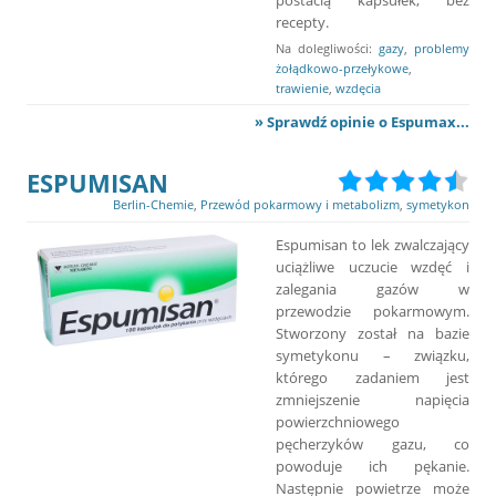
recepty.
Na dolegliwości:
gazy
,
problemy
żołądkowo-przełykowe
,
trawienie
,
wzdęcia
» Sprawdź opinie o Espumax...
ESPUMISAN
Berlin-Chemie
,
Przewód pokarmowy i metabolizm
,
symetykon
Espumisan to lek zwalczający
uciążliwe uczucie wzdęć i
zalegania gazów w
przewodzie pokarmowym.
Stworzony został na bazie
symetykonu – związku,
którego zadaniem jest
zmniejszenie napięcia
powierzchniowego
pęcherzyków gazu, co
powoduje ich pękanie.
Następnie powietrze może