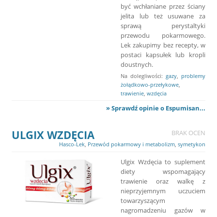
być wchłaniane przez ściany
jelita lub też usuwane za
sprawą perystaltyki
przewodu pokarmowego.
Lek zakupimy bez recepty, w
postaci kapsułek lub kropli
doustnych.
Na dolegliwości:
gazy
,
problemy
żołądkowo-przełykowe
,
trawienie
,
wzdęcia
» Sprawdź opinie o Espumisan...
ULGIX WZDĘCIA
BRAK OCEN
Hasco-Lek
,
Przewód pokarmowy i metabolizm
,
symetykon
Ulgix Wzdęcia to suplement
diety wspomagający
trawienie oraz walkę z
nieprzyjemnym uczuciem
towarzyszącym
nagromadzeniu gazów w