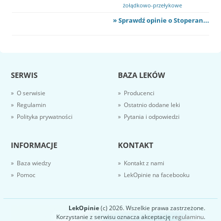
żołądkowo-przełykowe
» Sprawdź opinie o Stoperan...
SERWIS
BAZA LEKÓW
» O serwisie
» Producenci
» Regulamin
» Ostatnio dodane leki
» Polityka prywatności
» Pytania i odpowiedzi
INFORMACJE
KONTAKT
» Baza wiedzy
» Kontakt z nami
» Pomoc
» LekOpinie na facebooku
LekOpinie
(c) 2026. Wszelkie prawa zastrzeżone.
Korzystanie z serwisu oznacza akceptację
regulaminu
.