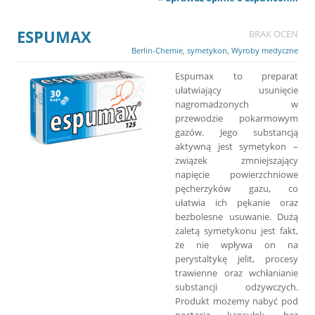
ESPUMAX
BRAK OCEN
Berlin-Chemie
,
symetykon
,
Wyroby medyczne
Espumax to preparat
ułatwiający usunięcie
nagromadzonych w
przewodzie pokarmowym
gazów. Jego substancją
aktywną jest symetykon –
związek zmniejszający
napięcie powierzchniowe
pęcherzyków gazu, co
ułatwia ich pękanie oraz
bezbolesne usuwanie. Dużą
zaletą symetykonu jest fakt,
że nie wpływa on na
perystaltykę jelit, procesy
trawienne oraz wchłanianie
substancji odżywczych.
Produkt możemy nabyć pod
postacią kapsułek, bez