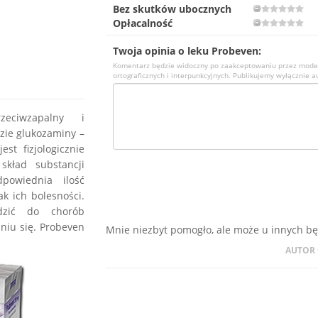
Bez skutków ubocznych
Opłacalność
Twoja opinia o leku Probeven:
Komentarz będzie widoczny po zaakceptowaniu przez mode
ortograficznych i interpunkcyjnych. Publikujemy wyłącznie a
eciwzapalny i
zie glukozaminy –
st fizjologicznie
kład substancji
powiednia ilość
k ich bolesności.
dzić do chorób
niu się. Probeven
Mnie niezbyt pomogło, ale może u innych będ
AUTOR 