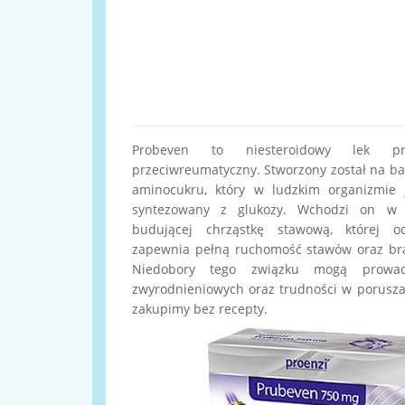
Probeven to niesteroidowy lek prz
przeciwreumatyczny. Stworzony został na ba
aminocukru, który w ludzkim organizmie je
syntezowany z glukozy. Wchodzi on w s
budującej chrząstkę stawową, której od
zapewnia pełną ruchomość stawów oraz bra
Niedobory tego związku mogą prowa
zwyrodnieniowych oraz trudności w porusza
zakupimy bez recepty.