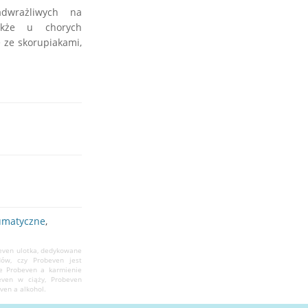
dwrażliwych na
akże u chorych
 ze skorupiakami,
umatyczne
,
beven ulotka, dedykowane
ów, czy Probeven jest
je Probeven a karmienie
even w ciąży, Probeven
ven a alkohol.