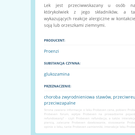
Lek jest przeciwwskazany u osób na
którykolwiek z jego składników, a t
wykazujących reakcje alergiczne w kontakcie
soją lub orzeszkami ziemnymi.
PRODUCENT:
Proenzi
SUBSTANCJA CZYNNA:
glukozamina
PRZEZNACZENIE:
choroba zwyrodnieniowa stawów
,
przeciwre
przeciwzapalne
Strona zawiera informacje o leku Probeven cena, pobierz Pro
Probeven forum, wpływ Probeven na prowadzenie pojazd
refundowany? - czyli Probeven refundacja, a także interakc
piersią, zalecane Probeven dawkowanie, stosowanie Prob
opinie o leku, tanie Probeven zamienniki, interakcje leku Probe