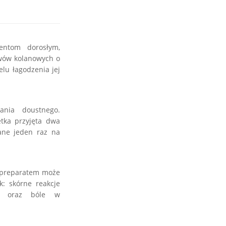
entom dorosłym,
wów kolanowych o
lu łagodzenia jej
ania doustnego.
etka przyjęta dwa
wane jeden raz na
i preparatem może
k: skórne reakcje
cia oraz bóle w