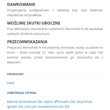
DAWKOWANIE
Przyjmujemy podjęzykowo 1 tabletkę trzy razy dziennie,
niezależnie od posiłków.
MOŻLIWE SKUTKI UBOCZNE
Przy właściwym stosowaniu suplement Nervoheel N nie wywołuje
żadnych skutków ubocznych.
PRZECIWWSKAZANIA
Preparatu Nervoheel N nie powinny stosować osoby uczulone na
brom i dzieci poniżej 12. roku życia. Jeżeli jesteś w ciąży lub
karmisz piersią, przed zastosowaniem go skonsultuj się z
lekarzem.
PRODUCENT:
Heel
SUBSTANCJA CZYNNA:
kalium bromatum D4
,
sepia officinalis D4
,
strychnos
ignatii D4
,
zincum isovalerianicum D4