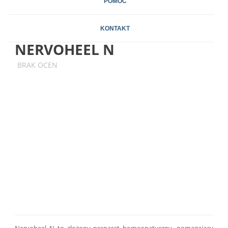
POMOC
KONTAKT
NERVOHEEL N
BRAK OCEN
Nervoheel N to złożony preparat homeopatyczny, pomagający