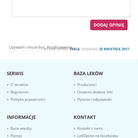
Używam i może być. Pozdrowienia.
AUTOR OPINII:
TEKLA
, DODANO:
25 KWIETNIA 2017
SERWIS
BAZA LEKÓW
» O serwisie
» Producenci
» Regulamin
» Ostatnio dodane leki
» Polityka prywatności
» Pytania i odpowiedzi
INFORMACJE
KONTAKT
» Baza wiedzy
» Kontakt z nami
» Pomoc
» LekOpinie na facebooku