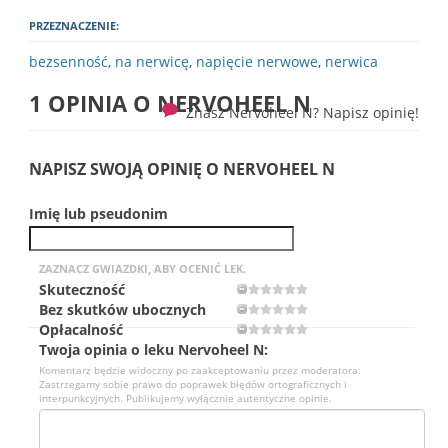
PRZEZNACZENIE:
bezsenność
,
na nerwicę
,
napięcie nerwowe
,
nerwica
1 OPINIA O
NERVOHEEL N
Znasz Nervoheel N? Napisz opinię!
NAPISZ SWOJĄ OPINIĘ O NERVOHEEL N
Imię lub pseudonim
ZAZNACZ GWIAZDKI, ABY OCENIĆ LEK.
Skuteczność
Bez skutków ubocznych
Opłacalność
Twoja opinia o leku Nervoheel N:
Komentarz będzie widoczny po zaakceptowaniu przez moderatora.
Zastrzegamy sobie prawo do poprawek błędów ortograficznych i
interpunkcyjnych. Publikujemy wyłącznie autentyczne opinie.