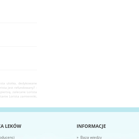
ista ulotka, dedykowane
rista jest refundowany? -
 piersią, zalecane Lorista
tanie Lorista zamienniki,
ZA LEKÓW
INFORMACJE
oducenci
» Baza wiedzy