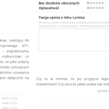
Bez skutków ubocznych
Opłacalność
Twoja opinia o leku Lorista:
Komentarz będzie widoczny po zaakceptowaniu przez mode
ortograficznych i interpunkcyjnych. Publikujemy wyłącznie a
 krwi, należący do
ensynowego AT1.
 – angiotensyny,
rozkurczowi, co
to, że jako jedyny
entów cierpiących
hanizmu usuwania
est wyłącznie na
Czy to w normie, że po przyjęciu teg
trawiennym? Czy jeszcze jakaś osoba tak mi
AUTOR 
BRAK OCEN
BRAK OCEN
BRAK OCEN