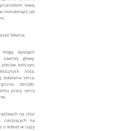
 przerostem lewej
w monoterapii jak
mi.
azań lekarza.
w mogą wystąpić
 zawroty głowy,
, pleców, kończyn,
obocznych nosa,
, kołatania serca,
giczne, obrzęki,
rytmu pracy serca
rwi.
rażliwych na choć
, cierpiących na
e u kobiet w ciąży