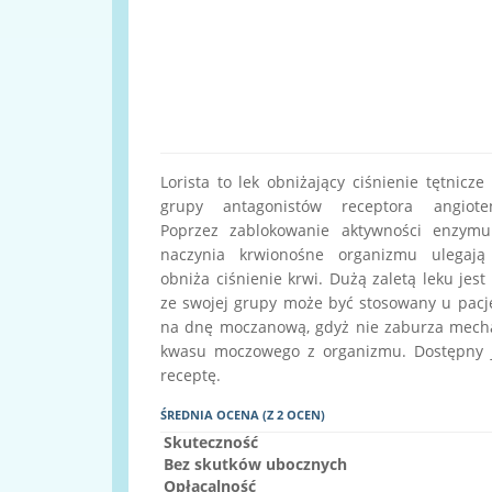
Lorista to lek obniżający ciśnienie tętnicze
grupy antagonistów receptora angiot
Poprzez zablokowanie aktywności enzymu
naczynia krwionośne organizmu ulegają 
obniża ciśnienie krwi. Dużą zaletą leku jest 
ze swojej grupy może być stosowany u pacj
na dnę moczanową, gdyż nie zaburza mec
kwasu moczowego z organizmu. Dostępny j
receptę.
ŚREDNIA OCENA (Z 2 OCEN)
Skuteczność
Bez skutków ubocznych
Opłacalność