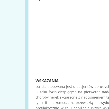
WSKAZANIA
Lorista stosowana jest u pacjentów dorosłyc
6. roku życia cierpiących na pierwotne nadc
choroby nerek skojarzone z nadciśnieniem tę
typu II białkomoczem, przewlekłą niewydo
profilaktycznie w celu obniżenia ryzyka wy