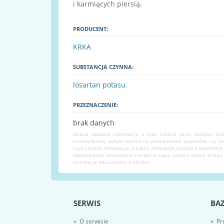
i karmiących piersią.
PRODUCENT:
KRKA
SUBSTANCJA CZYNNA:
losartan potasu
PRZEZNACZENIE:
brak danych
Strona zawiera informacje o leku Lorista cena, pobierz Lor
Lorista forum, wpływ Lorista na prowadzenie pojazdów, czy Lo
czyli Lorista refundacja, a także interakcje Lorista a karmienie
dawkowanie, stosowanie Lorista w ciąży, Lorista opinie o leku, 
interakcje leku Lorista a alkohol.
SERWIS
BA
» O serwisie
» Pr