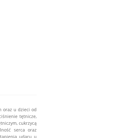
h oraz u dzieci od
iśnienie tętnicze,
tniczym, cukrzycą
lność serca oraz
stąpienia udaru u