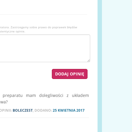
ratora. Zastrzegamy sobie prawo do poprawek błędów
utentyczne opinie.
o preparatu mam dolegliwości z układem
ewa?
OPINII:
BOLECZEST
, DODANO:
25 KWIETNIA 2017