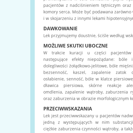
pacjentów z nadciśnieniem tętniczym oraz
komory serca. Może być podawana zarówno 
i w skojarzeniu z innymi lekami hipotensyjny
DAWKOWANIE
Lek przyjmujemy doustnie, ściśle według wsk
MOŻLIWE SKUTKI UBOCZNE
W trakcie kuracji u części pacjentó
następujące efekty niepożądane: bóle i
dolegliwości żołądkowo-jelitowe, bóle mięśni
bezsenność, kaszel, zapalenie zatok 
osłabienie, senność, bóle w klatce piersiowej
dławica piersiowa, skórne reakcje aler
omdlenia, zapalenie wątroby, zaburzenia 
oraz zaburzenia w obrazie morfologicznym k
PRZECIWWSKAZANIA
Lek jest przeciwwskazany u pacjentów nadw
jedną z występujących w nim substancji
ciężkie zaburzenia czynności wątroby, a takż