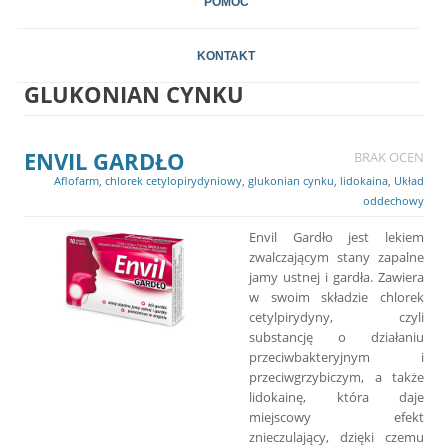
POMOC
KONTAKT
GLUKONIAN CYNKU
ENVIL GARDŁO
BRAK OCEN
Aflofarm
,
chlorek cetylopirydyniowy
,
glukonian cynku
,
lidokaina
,
Układ
oddechowy
Envil Gardło jest lekiem
zwalczającym stany zapalne
jamy ustnej i gardła. Zawiera
w swoim składzie chlorek
cetylpirydyny, czyli
substancję o działaniu
przeciwbakteryjnym i
przeciwgrzybiczym, a także
lidokainę, która daje
miejscowy efekt
znieczulający, dzięki czemu