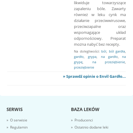
likwiduje towarzyszące
zapaleniu bóle. Zawarty
również w leku cynk ma
działanie przeciwwirusowe,
przeciwzapalne oraz
wspomagające układ
odpornościowy. Preparat
można nabyć bez recepty.
Na dolegliwości:
ból
,
ból gardła
,
gardło
,
grypa
,
na gardło
,
na
grypę
,
na przeziębienie
,
przeziębienie
» Sprawdź opinie o Envil Gardło...
SERWIS
BAZA LEKÓW
» O serwisie
» Producenci
» Regulamin
» Ostatnio dodane leki