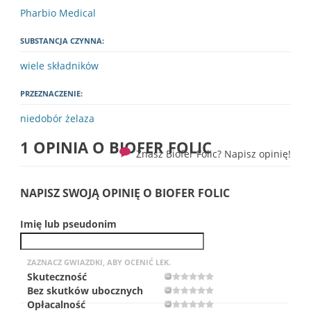
Pharbio Medical
SUBSTANCJA CZYNNA:
wiele składników
PRZEZNACZENIE:
niedobór żelaza
1 OPINIA O
BIOFER FOLIC
Znasz Biofer Folic? Napisz opinię!
NAPISZ SWOJĄ OPINIĘ O BIOFER FOLIC
Imię lub pseudonim
ZAZNACZ GWIAZDKI, ABY OCENIĆ LEK.
Skuteczność
Bez skutków ubocznych
Opłacalność