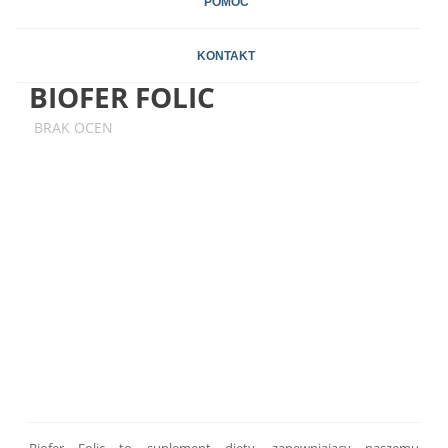
POMOC
KONTAKT
BIOFER FOLIC
BRAK OCEN
Biofer Folic to suplement diety, zapewniający naszemu