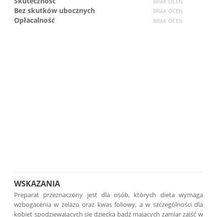
Skuteczność
BRAK OCEN
Bez skutków ubocznych
BRAK OCEN
Opłacalność
BRAK OCEN
WSKAZANIA
Preparat przeznaczony jest dla osób, których dieta wymaga
wzbogacenia w żelazo oraz kwas foliowy, a w szczególności dla
kobiet spodziewających się dziecka bądź mających zamiar zajść w