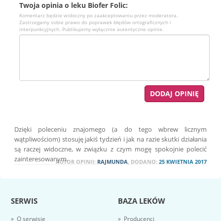
Twoja opinia o leku Biofer Folic:
Komentarz będzie widoczny po zaakceptowaniu przez moderatora.
Zastrzegamy sobie prawo do poprawek błędów ortograficznych i
interpunkcyjnych. Publikujemy wyłącznie autentyczne opinie.
Dzięki poleceniu znajomego (a do tego wbrew licznym
wątpliwościom) stosuję jakiś tydzień i jak na razie skutki działania
są raczej widoczne, w związku z czym mogę spokojnie polecić
zainteresowanym.
AUTOR OPINII:
RAJMUNDA
, DODANO:
25 KWIETNIA 2017
SERWIS
BAZA LEKÓW
» O serwisie
» Producenci