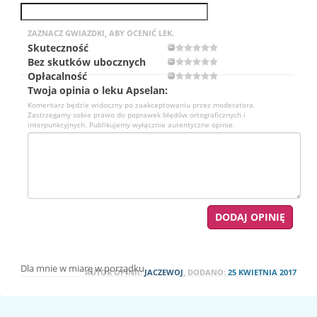
ZAZNACZ GWIAZDKI, ABY OCENIĆ LEK.
Skuteczność
Bez skutków ubocznych
Opłacalność
Twoja opinia o leku Apselan:
Komentarz będzie widoczny po zaakceptowaniu przez moderatora.
Zastrzegamy sobie prawo do poprawek błędów ortograficznych i
interpunkcyjnych. Publikujemy wyłącznie autentyczne opinie.
Dla mnie w miarę w porządku.
AUTOR OPINII:
JACZEWOJ
, DODANO:
25 KWIETNIA 2017