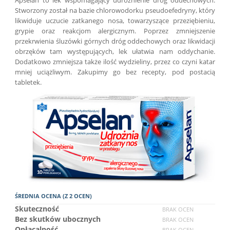
Stworzony został na bazie chlorowodorku pseudoefedryny, który
likwiduje uczucie zatkanego nosa, towarzyszące przeziębieniu,
grypie oraz reakcjom alergicznym. Poprzez zmniejszenie
przekrwienia śluzówki górnych dróg oddechowych oraz likwidacji
obrzęków tam występujących, lek ułatwia nam oddychanie.
Dodatkowo zmniejsza także ilość wydzieliny, przez co czyni katar
mniej uciążliwym. Zakupimy go bez recepty, pod postacią
tabletek.
ŚREDNIA OCENA (Z 2 OCEN)
Skuteczność
BRAK OCEN
Bez skutków ubocznych
BRAK OCEN
Opłacalność
BRAK OCEN