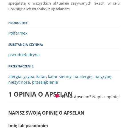
specjalistę o wszystkich aktualnie zażywanych lekach, w celu
uniknięcia ich interakcji z Apselanem.
PRODUCENT:
Polfarmex
SUBSTANCJA CZYNNA:
pseudoefedryna
PRZEZNACZENIE:
alergia
,
grypa
,
katar
,
katar sienny
,
na alergię
,
na grypę
,
nieżyt nosa
,
przeziębienie
1 OPINIA O
APSELAN
Znasz Apselan? Napisz opinię!
NAPISZ SWOJĄ OPINIĘ O APSELAN
Imię lub pseudonim