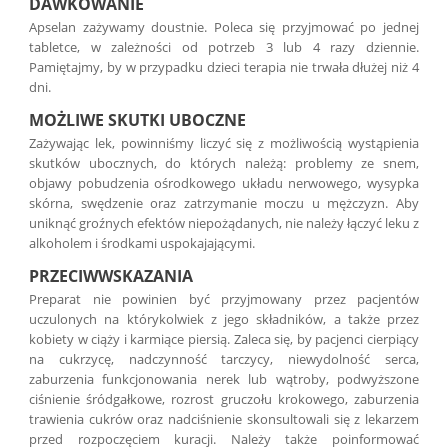
DAWKOWANIE
Apselan zażywamy doustnie. Poleca się przyjmować po jednej
tabletce, w zależności od potrzeb 3 lub 4 razy dziennie.
Pamiętajmy, by w przypadku dzieci terapia nie trwała dłużej niż 4
dni.
MOŻLIWE SKUTKI UBOCZNE
Zażywając lek, powinniśmy liczyć się z możliwością wystąpienia
skutków ubocznych, do których należą: problemy ze snem,
objawy pobudzenia ośrodkowego układu nerwowego, wysypka
skórna, swędzenie oraz zatrzymanie moczu u mężczyzn. Aby
uniknąć groźnych efektów niepożądanych, nie należy łączyć leku z
alkoholem i środkami uspokajającymi.
PRZECIWWSKAZANIA
Preparat nie powinien być przyjmowany przez pacjentów
uczulonych na którykolwiek z jego składników, a także przez
kobiety w ciąży i karmiące piersią. Zaleca się, by pacjenci cierpiący
na cukrzycę, nadczynność tarczycy, niewydolność serca,
zaburzenia funkcjonowania nerek lub wątroby, podwyższone
ciśnienie śródgałkowe, rozrost gruczołu krokowego, zaburzenia
trawienia cukrów oraz nadciśnienie skonsultowali się z lekarzem
przed rozpoczęciem kuracji. Należy także poinformować