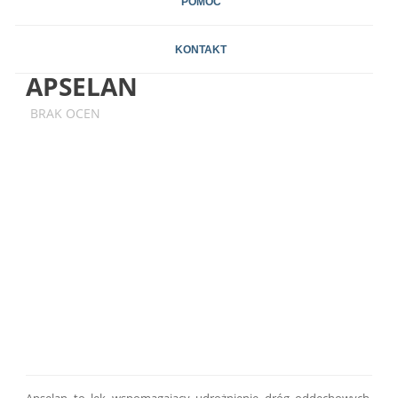
POMOC
KONTAKT
APSELAN
BRAK OCEN
Apselan to lek wspomagający udrożnienie dróg oddechowych.