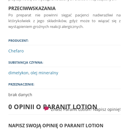
PRZECIWWSKAZANIA
Po preparat nie powinni sięgać pacjenci nadwrażliwi na
którykolwiek z jego składników, gdyż może to wiązać się z
wystąpieniem groźnych reakcji alergicznych.
PRODUCENT:
Chefaro
SUBSTANCJA CZYNNA:
dimetykon
,
olej mineralny
PRZEZNACZENIE:
brak danych
0 OPINII O
PARANIT LOTION
Znasz Paranit Lotion? Napisz opinię!
NAPISZ SWOJĄ OPINIĘ O PARANIT LOTION