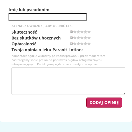
Imię lub pseudonim
ZAZNACZ GWIAZDKI, ABY OCENIĆ LEK.
Skuteczność
Bez skutków ubocznych
Opłacalność
Twoja opinia o leku Paranit Lotion:
Komentarz będzie widoczny po zaakceptowaniu przez moderatora.
Zastrzegamy sobie prawo do poprawek błędów ortograficznych i
interpunkcyjnych. Publikujemy wyłącznie autentyczne opinie.