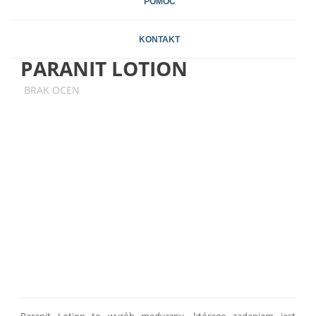
POMOC
KONTAKT
PARANIT LOTION
BRAK OCEN
Paranit Lotion to wyrób medyczny, którego zadaniem jest