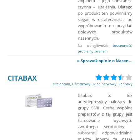
zolpidem – jego substancja
czynna – uzależnia. Dlatego
po produkt ten powinniśmy
sięgać w ostateczności, po
wypróbowaniu na przykład
ziołowych produktów
nasennych.
Na dolegliwości:
bezsenność
,
problemy ze snem
» Sprawdź opinie o Nasen...
CITABAX
citalopram
,
Ośrodkowy układ nerwowy
,
Ranbaxy
Citabax to lek
antydepresyjny należący do
grupy SSRI. Cechą wspólną
preparatów z tej grupy jest
hamowanie wychwytu
zwrotnego serotoniny –
substancji odpowiedzialnej
między innymi za nasze