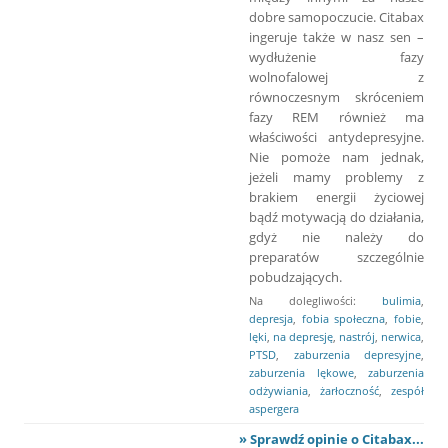
dobre samopoczucie. Citabax
ingeruje także w nasz sen –
wydłużenie fazy
wolnofalowej z
równoczesnym skróceniem
fazy REM również ma
właściwości antydepresyjne.
Nie pomoże nam jednak,
jeżeli mamy problemy z
brakiem energii życiowej
bądź motywacją do działania,
gdyż nie należy do
preparatów szczególnie
pobudzających.
Na dolegliwości:
bulimia
,
depresja
,
fobia społeczna
,
fobie
,
lęki
,
na depresję
,
nastrój
,
nerwica
,
PTSD
,
zaburzenia depresyjne
,
zaburzenia lękowe
,
zaburzenia
odżywiania
,
żarłoczność
,
zespół
aspergera
» Sprawdź opinie o Citabax...