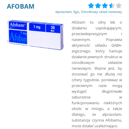
AFOBAM
alprazolam
,
Egis
,
Ośrodkowy układ nerwowy
Afobam to silny lek o
działaniu uspokajającym,
przeciwdepresyjnym i
nasennym. Poprawia
aktywność układu GABA-
ergicznego, który hamuje
działanie pewnych struktur w
ośrodkowym układzie
nerwowym. Ważne jest, by
stosować go nie dłużej niż
cztery tygodnie, ponieważ w
przeciwnym razie mogą
wystąpić długotrwałe
zaburzenia w
funkcjonowaniu niektórych
okolic w mózgu, a także
dlatego, że alprazolam,
substancja czynna Afobamu,
może działać uzależniająco.