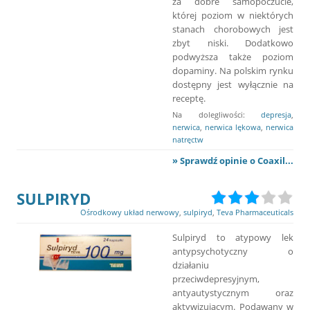
za dobre samopoczucie,
której poziom w niektórych
stanach chorobowych jest
zbyt niski. Dodatkowo
podwyższa także poziom
dopaminy. Na polskim rynku
dostępny jest wyłącznie na
receptę.
Na dolegliwości:
depresja
,
nerwica
,
nerwica lękowa
,
nerwica
natręctw
» Sprawdź opinie o Coaxil...
SULPIRYD
Ośrodkowy układ nerwowy
,
sulpiryd
,
Teva Pharmaceuticals
Sulpiryd to atypowy lek
antypsychotyczny o
działaniu
przeciwdepresyjnym,
antyautystycznym oraz
aktywizującym. Podawany w