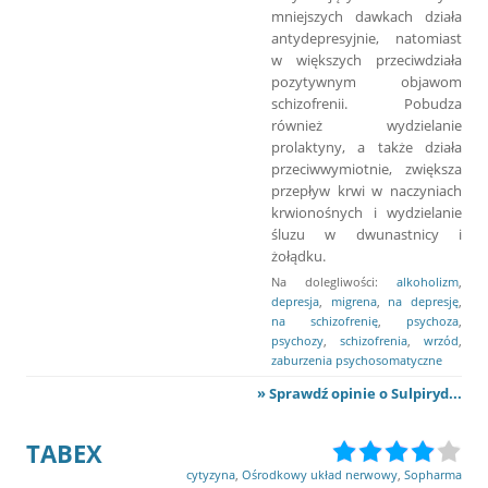
mniejszych dawkach działa
antydepresyjnie, natomiast
w większych przeciwdziała
pozytywnym objawom
schizofrenii. Pobudza
również wydzielanie
prolaktyny, a także działa
przeciwwymiotnie, zwiększa
przepływ krwi w naczyniach
krwionośnych i wydzielanie
śluzu w dwunastnicy i
żołądku.
Na dolegliwości:
alkoholizm
,
depresja
,
migrena
,
na depresję
,
na schizofrenię
,
psychoza
,
psychozy
,
schizofrenia
,
wrzód
,
zaburzenia psychosomatyczne
» Sprawdź opinie o Sulpiryd...
TABEX
cytyzyna
,
Ośrodkowy układ nerwowy
,
Sopharma