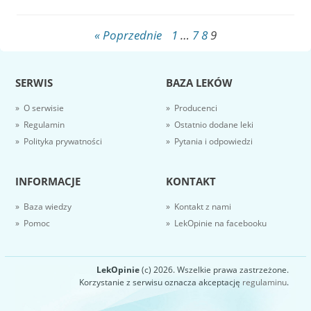
« Poprzednie
1
…
7
8
9
SERWIS
BAZA LEKÓW
» O serwisie
» Producenci
» Regulamin
» Ostatnio dodane leki
» Polityka prywatności
» Pytania i odpowiedzi
INFORMACJE
KONTAKT
» Baza wiedzy
» Kontakt z nami
» Pomoc
» LekOpinie na facebooku
LekOpinie
(c) 2026. Wszelkie prawa zastrzeżone.
Korzystanie z serwisu oznacza akceptację
regulaminu
.